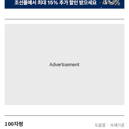
100자평
도움말
삭제기준