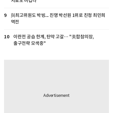
치료도 버겁다"
9
與최고위원도 박빙... 친명 박선원 1위로 친청 최민희
역전
10
이란전 공습 한계, 탄약 고갈… "美합참의장,
출구전략 모색중"