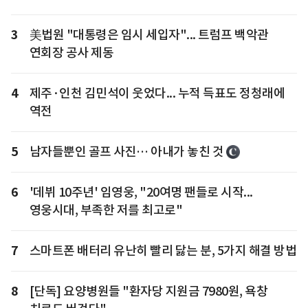
3
美법원 "대통령은 임시 세입자"... 트럼프 백악관
연회장 공사 제동
4
제주·인천 김민석이 웃었다... 누적 득표도 정청래에
역전
5
남자들뿐인 골프 사진… 아내가 놓친 것
6
'데뷔 10주년' 임영웅, "20여명 팬들로 시작...
영웅시대, 부족한 저를 최고로"
7
스마트폰 배터리 유난히 빨리 닳는 분, 5가지 해결 방법
8
[단독] 요양병원들 "환자당 지원금 7980원, 욕창