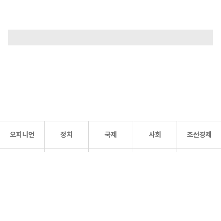
오피니언
정치
국제
사회
조선경제
문화·
조선
스포츠
건강
조선몰
연예
리더스
조선일보 공식 SNS