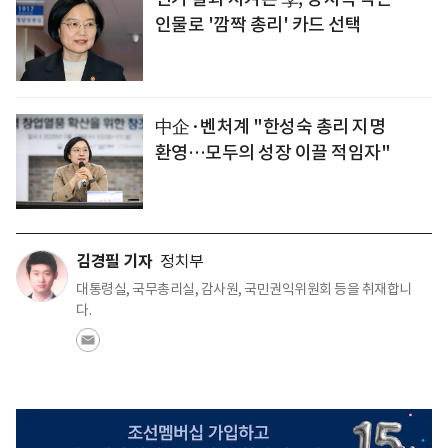
인물로 '깜짝 총리' 카드 선택
中企·벤처계 "한성숙 총리 지명
환영…모두의 성장 이끌 적임자"
김경필 기자
정치부
대통령실, 국무총리실, 감사원, 국민권익위원회 등을 취재합니
다.