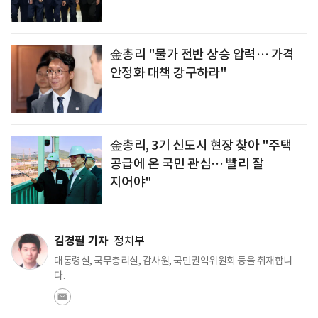
金총리 "물가 전반 상승 압력… 가격
안정화 대책 강구하라"
金총리, 3기 신도시 현장 찾아 "주택
공급에 온 국민 관심… 빨리 잘
지어야"
김경필 기자
정치부
대통령실, 국무총리실, 감사원, 국민권익위원회 등을 취재합니
다.