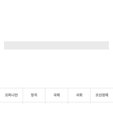
오피니언
정치
국제
사회
조선경제
문화·
조선
스포츠
건강
조선몰
연예
리더스