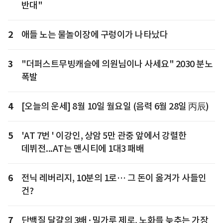
반대"
2
애들 노는 물놀이장에 구렁이가 나타났다
3
"더퍼스트무빙캐슬에 의원님이나 사세요" 2030 분노
폭발
4
[오늘의 운세] 8월 10일 월요일 (음력 6월 28일 丙辰)
5
'AT 7번 ' 이강인, 상암 5만 관중 앞에서 강렬한
데뷔전...AT는 맨시티에 1대3 패배
6
전닉 레버리지, 10분의 1로… 그 돈이 옮겨가 사들인
건?
7
단백질 달걀의 3배·밀가루 제로, 노화를 늦추는 가장