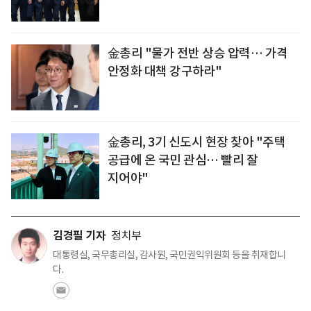
金총리 "물가 전반 상승 압력… 가격
안정화 대책 강구하라"
金총리, 3기 신도시 현장 찾아 "주택
공급에 온 국민 관심… 빨리 잘
지어야"
김경필 기자
정치부
대통령실, 국무총리실, 감사원, 국민권익위원회 등을 취재합니
다.