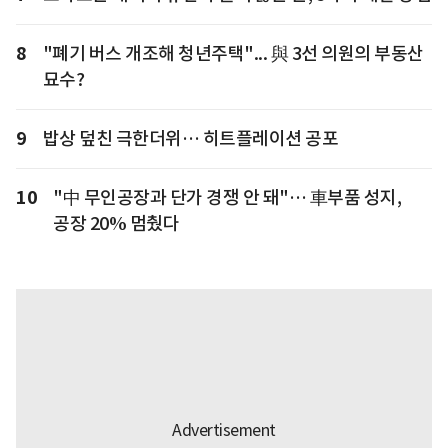
8
"폐기 버스 개조해 청년주택"... 與 3선 의원의 부동산
묘수?
9
밥상 덮친 극한더위… 히트플레이션 공포
10
"中 무인공장과 단가 경쟁 안 돼"… 車부품 성지,
공장 20% 멈췄다