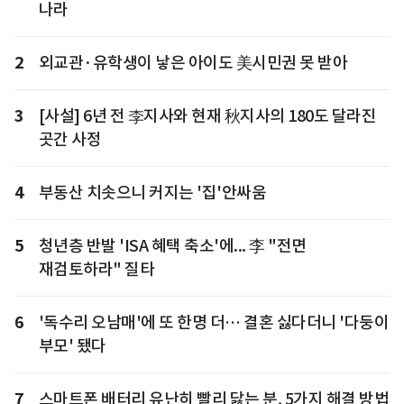
나라
2
외교관·유학생이 낳은 아이도 美시민권 못 받아
3
[사설] 6년 전 李지사와 현재 秋지사의 180도 달라진
곳간 사정
4
부동산 치솟으니 커지는 '집'안싸움
5
청년층 반발 'ISA 혜택 축소'에... 李 "전면
재검토하라" 질타
6
'독수리 오남매'에 또 한명 더… 결혼 싫다더니 '다둥이
부모' 됐다
7
스마트폰 배터리 유난히 빨리 닳는 분, 5가지 해결 방법