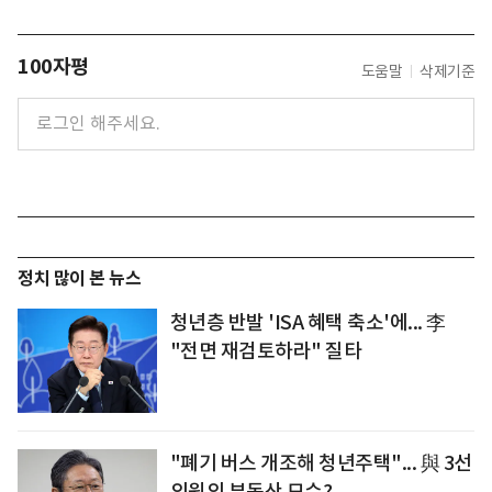
100자평
도움말
삭제기준
정치 많이 본 뉴스
청년층 반발 'ISA 혜택 축소'에... 李
"전면 재검토하라" 질타
"폐기 버스 개조해 청년주택"... 與 3선
의원의 부동산 묘수?