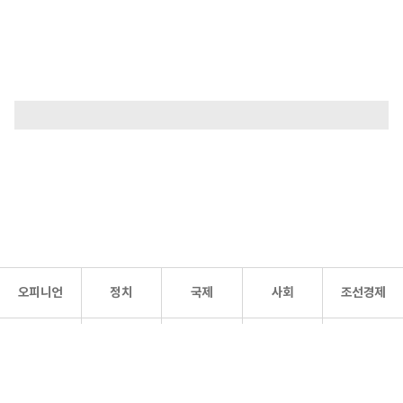
오피니언
정치
국제
사회
조선경제
문화·
조선
스포츠
건강
조선몰
연예
리더스