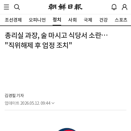
정치
조선경제
오피니언
사회
국제
건강
스포츠
총리실 과장, 술 마시고 식당서 소란…
"직위해제 후 엄정 조치"
김경필 기자
업데이트
2026.05.12. 09:44