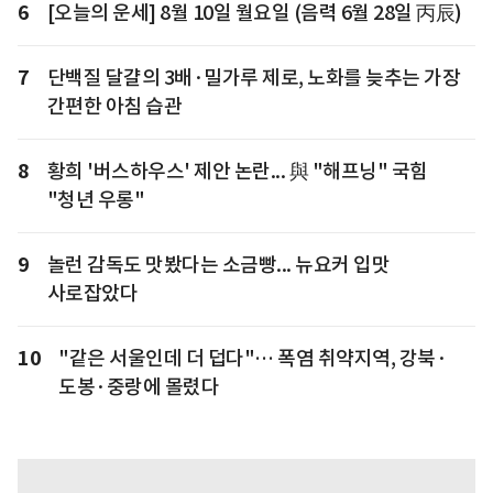
6
[오늘의 운세] 8월 10일 월요일 (음력 6월 28일 丙辰)
7
단백질 달걀의 3배·밀가루 제로, 노화를 늦추는 가장
간편한 아침 습관
8
황희 '버스하우스' 제안 논란... 與 "해프닝" 국힘
"청년 우롱"
9
놀런 감독도 맛봤다는 소금빵... 뉴요커 입맛
사로잡았다
10
"같은 서울인데 더 덥다"… 폭염 취약지역, 강북·
도봉·중랑에 몰렸다