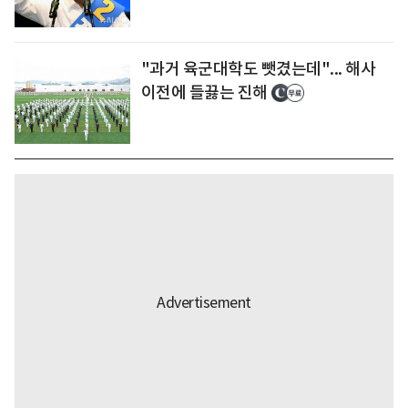
"과거 육군대학도 뺏겼는데"... 해사
이전에 들끓는 진해