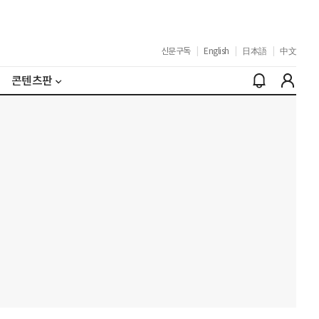
신문구독
|
English
|
日本語
|
中文
콘텐츠판