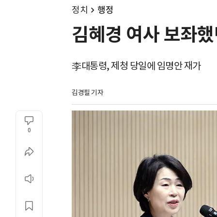
정치
행정
김혜경 여사 보좌했
李대통령, 제청 당일에 임명안 재가
김경필 기자
0