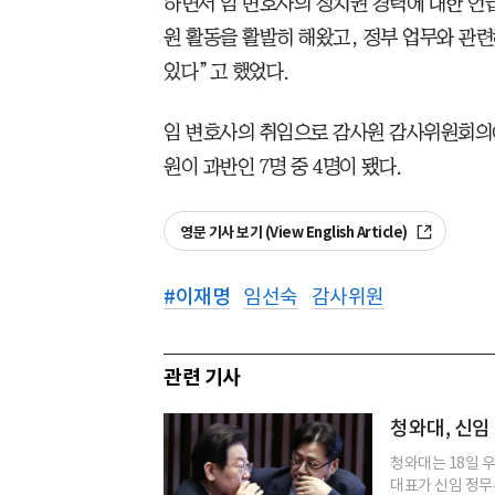
하면서 임 변호사의 정치권 경력에 대한 언급
원 활동을 활발히 해왔고, 정부 업무와 관
있다”고 했었다.
임 변호사의 취임으로 감사원 감사위원회의
원이 과반인 7명 중 4명이 됐다.
영문 기사 보기 (View English Article)
#
이재명
임선숙
감사위원
관련 기사
청와대, 신임
청와대는 18일 
대표가 신임 정무수