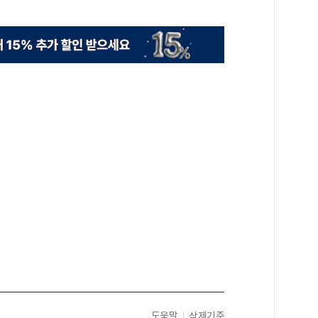
도움말
삭제기준