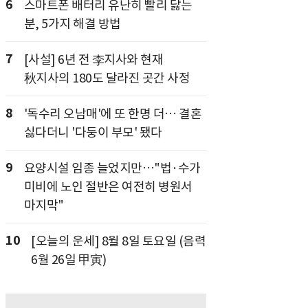
6
스마트폰 배터리 유난히 빨리 닳는
분, 5가지 해결 방법
7
[사설] 6년 전 李지사와 현재
秋지사의 180도 달라진 곳간 사정
8
'독수리 오남매'에 또 한명 더… 결혼
싫다더니 '다둥이 부모' 됐다
9
요양시설 임종 늘었지만…"법·수가
미비에 노인 절반은 여전히 병원서
마지막"
10
[오늘의 운세] 8월 8일 토요일 (음력
6월 26일 甲寅)