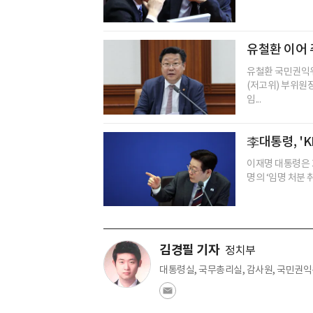
유철환 이어 
유철환 국민권익
(저고위) 부위원
임...
李대통령, 'K
이재명 대통령은 
명의 ‘임명 처분 취
김경필 기자
정치부
대통령실, 국무총리실, 감사원, 국민권