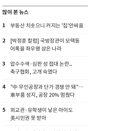
많이 본 뉴스
1
부동산 치솟으니 커지는 '집'안싸움
2
[박정훈 칼럼] 국방장관이 모택동
어록을 좌우명 삼은 나라
3
압수수색·심판 성 접대 논란...
축구협회, 고개 숙였다
4
"中 무인공장과 단가 경쟁 안 돼"…
車부품 성지, 공장 20% 멈췄다
5
외교관·유학생이 낳은 아이도
美시민권 못 받아