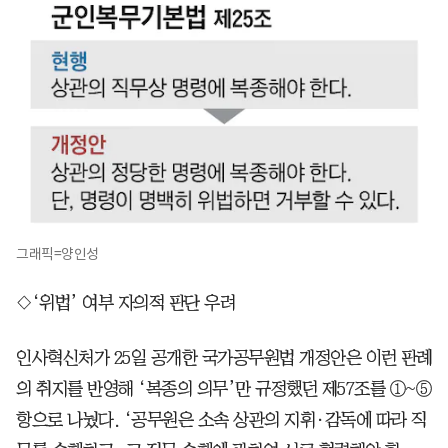
그래픽=양인성
◇‘위법’ 여부 자의적 판단 우려
인사혁신처가 25일 공개한 국가공무원법 개정안은 이런 판례
의 취지를 반영해 ‘복종의 의무’만 규정했던 제57조를 ①~⑤
항으로 나눴다. ‘공무원은 소속 상관의 지휘·감독에 따라 직