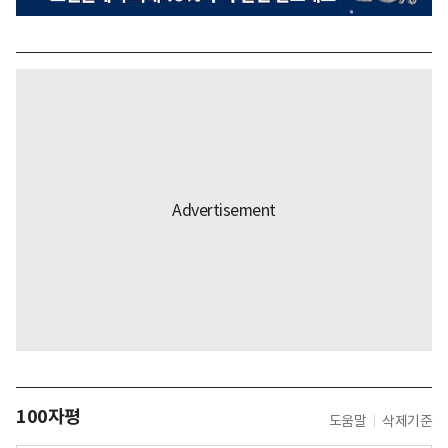
100자평
도움말
삭제기준