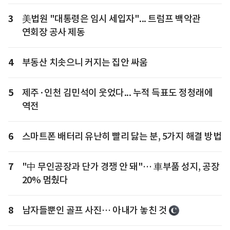
3
美법원 "대통령은 임시 세입자"... 트럼프 백악관
연회장 공사 제동
4
부동산 치솟으니 커지는 집안 싸움
5
제주·인천 김민석이 웃었다... 누적 득표도 정청래에
역전
6
스마트폰 배터리 유난히 빨리 닳는 분, 5가지 해결 방법
7
"中 무인공장과 단가 경쟁 안 돼"… 車부품 성지, 공장
20% 멈췄다
8
남자들뿐인 골프 사진… 아내가 놓친 것