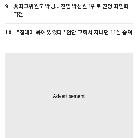
9
與최고위원도 박빙... 친명 박선원 1위로 친청 최민희
역전
10
"침대에 묶여 있었다" 천안 교회서 지내던 11살 숨져