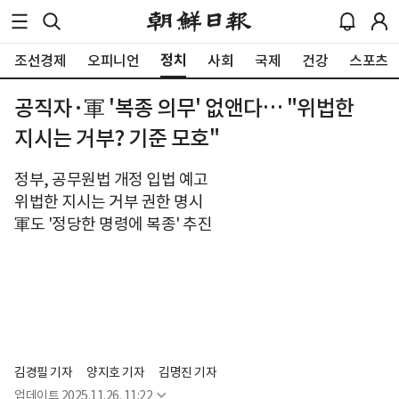
정치
조선경제
오피니언
사회
국제
건강
스포츠
공직자·軍 '복종 의무' 없앤다… "위법한
지시는 거부? 기준 모호"
정부, 공무원법 개정 입법 예고
위법한 지시는 거부 권한 명시
軍도 '정당한 명령에 복종' 추진
김경필 기자
양지호 기자
김명진 기자
업데이트
2025.11.26. 11:22