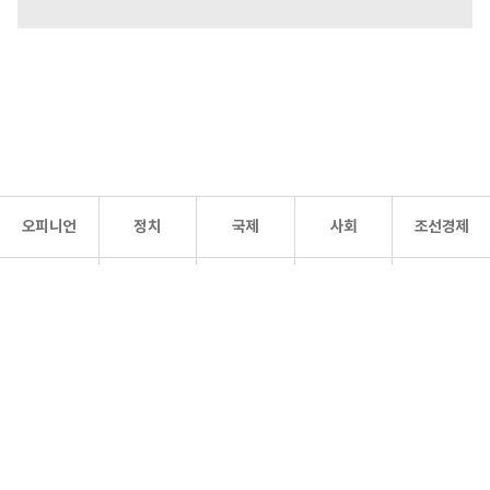
오피니언
정치
국제
사회
조선경제
문화·
조선
스포츠
건강
조선몰
연예
리더스
조선일보 공식 SNS
개인정보처리방침
사이트맵