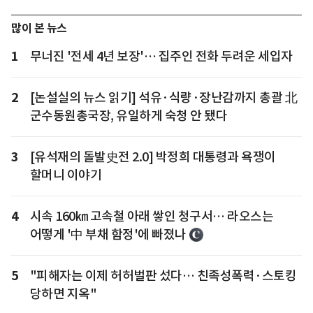
많이 본 뉴스
1
무너진 '전세 4년 보장'… 집주인 전화 두려운 세입자
2
[논설실의 뉴스 읽기] 석유·식량·장난감까지 총괄 北
군수동원총국장, 유일하게 숙청 안 됐다
3
[유석재의 돌발史전 2.0] 박정희 대통령과 욕쟁이
할머니 이야기
4
시속 160㎞ 고속철 아래 쌓인 청구서… 라오스는
어떻게 '中 부채 함정'에 빠졌나
5
"피해자는 이제 허허벌판 섰다… 친족성폭력·스토킹
당하면 지옥"