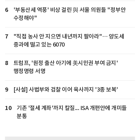
6
'부동산세 역풍' 비상 걸린 與 서울 의원들 "정부안
수정해야"
7
"직접 농사 안 지으면 내년까지 팔아라"… 양도세
중과에 떨고 있는 6070
8
트럼프, '원정 출산 아기에 美시민권 부여 금지'
행정명령 서명
9
[사설] 사법부와 검찰 이어 육사까지 '3종 보복'
10
기존 '절세 계좌'까지 칼질... ISA 개편안에 개미들
분통