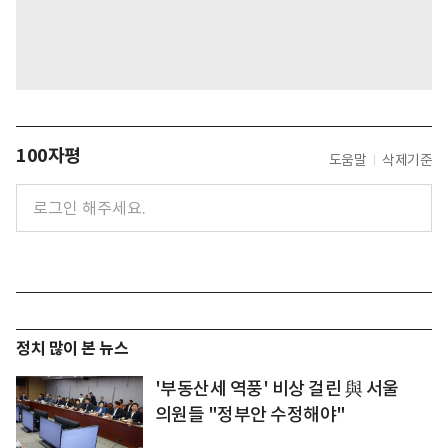
100자평
도움말
삭제기준
정치 많이 본 뉴스
'부동산세 역풍' 비상 걸린 與 서울
의원들 "정부안 수정해야"