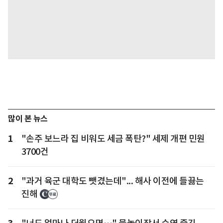
많이 본 뉴스
1
"손주 보느라 집 비워도 세금 폭탄?" 세제 개편 민원
3700건
2
"과거 육군 대학도 뺏겼는데"... 해사 이전에 들끓는
진해