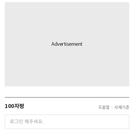
100자평
도움말
삭제기준