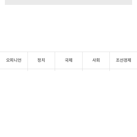
오피니언
정치
국제
사회
조선경제
문화·
조선
스포츠
건강
조선몰
연예
리더스
조선일보 공식 SNS
개인정보처리방침
사이트맵