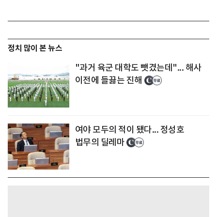
정치 많이 본 뉴스
"과거 육군 대학도 뺏겼는데"... 해사
이전에 들끓는 진해
여야 모두의 적이 됐다... 정성호
법무의 딜레마