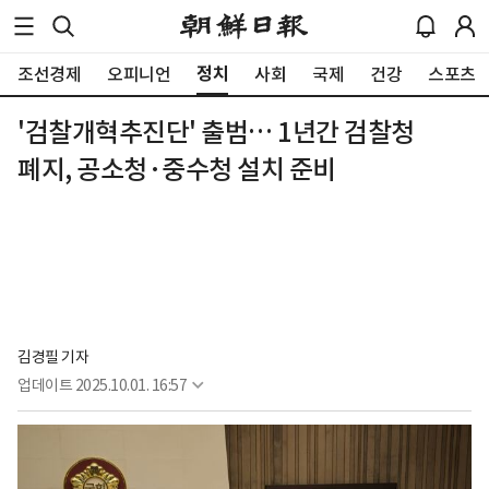
정치
조선경제
오피니언
사회
국제
건강
스포츠
'검찰개혁추진단' 출범… 1년간 검찰청
폐지, 공소청·중수청 설치 준비
김경필 기자
업데이트
2025.10.01. 16:57