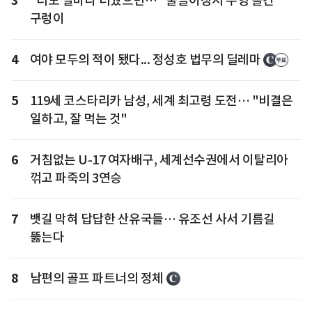
3
"너도 얼마나 더웠으면…" 물놀이장서 수영 즐긴
구렁이
4
여야 모두의 적이 됐다... 정성호 법무의 딜레마
5
119세 코스타리카 남성, 세계 최고령 도전… "비결은
일하고, 잘 먹는 것"
6
거침없는 U-17 여자배구, 세계선수권에서 이탈리아
꺾고 파죽의 3연승
7
뱃길 막혀 답답한 산유국들… 유조선 사서 기름길
뚫는다
8
남편의 골프 파트너의 정체