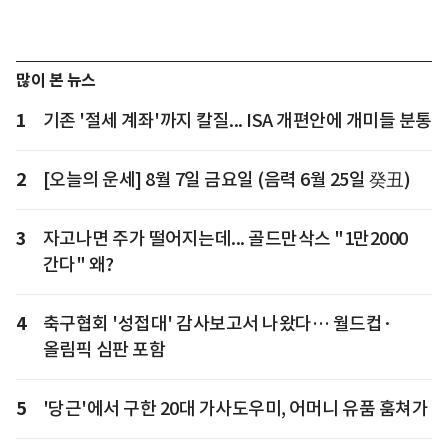
많이 본 뉴스
1
기존 '절세 계좌'까지 칼질... ISA 개편안에 개미들 분통
2
[오늘의 운세] 8월 7일 금요일 (음력 6월 25일 癸丑)
3
자고나면 주가 떨어지는데... 골드만삭스 "1만2000
간다" 왜?
4
축구협회 '성접대' 감사보고서 나왔다… 월드컵·
올림픽 심판 포함
5
'당근'에서 구한 20대 가사도우미, 어머니 유품 훔쳐가