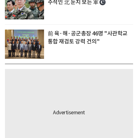
주적인 北 눈치 보는 軍
前 육·해·공군총장 46명 "사관학교
통합 재검토 강력 건의"