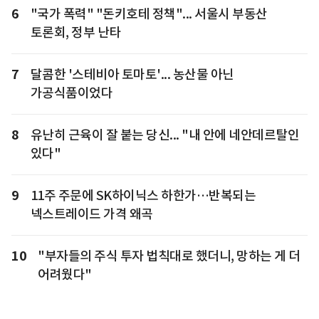
6
"국가 폭력" "돈키호테 정책"... 서울시 부동산
토론회, 정부 난타
7
달콤한 '스테비아 토마토'... 농산물 아닌
가공식품이었다
8
유난히 근육이 잘 붙는 당신... "내 안에 네안데르탈인
있다"
9
11주 주문에 SK하이닉스 하한가…반복되는
넥스트레이드 가격 왜곡
10
"부자들의 주식 투자 법칙대로 했더니, 망하는 게 더
어려웠다"