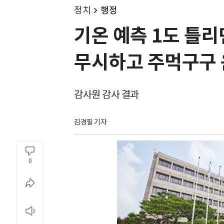
정치
행정
기온 예측 1도 틀리
무시하고 주먹구구
감사원 감사 결과
김경필 기자
0