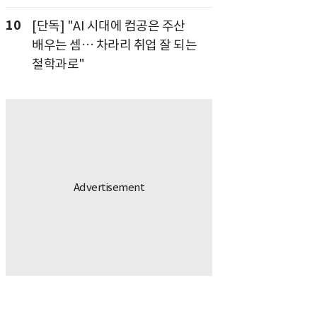
10
[단독] "AI 시대에 컴공은 주산
배우는 셈… 차라리 취업 잘 되는
철학과로"