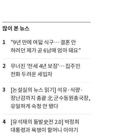
많이 본 뉴스
1
"9년 만에 여덟 식구… 결혼 안
하려던 제가 곧 6남매 엄마 돼요"
2
무너진 '전세 4년 보장'… 집주인
전화 두려운 세입자
3
[논설실의 뉴스 읽기] 석유·식량·
장난감까지 총괄 北 군수동원총국장,
유일하게 숙청 안 됐다
4
[유석재의 돌발史전 2.0] 박정희
대통령과 욕쟁이 할머니 이야기