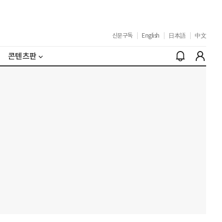
신문구독
|
English
|
日本語
|
中文
콘텐츠판