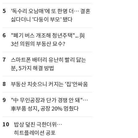
5
'독수리 오남매'에 또 한명 더… 결혼
싫다더니 '다둥이 부모' 됐다
6
"폐기 버스 개조해 청년주택"... 與
3선 의원의 부동산 묘수?
7
스마트폰 배터리 유난히 빨리 닳는
분, 5가지 해결 방법
8
부동산 치솟으니 커지는 '집'안싸움
9
"中 무인공장과 단가 경쟁 안 돼"…
車부품 성지, 공장 20% 멈췄다
10
밥상 덮친 극한더위…
히트플레이션 공포