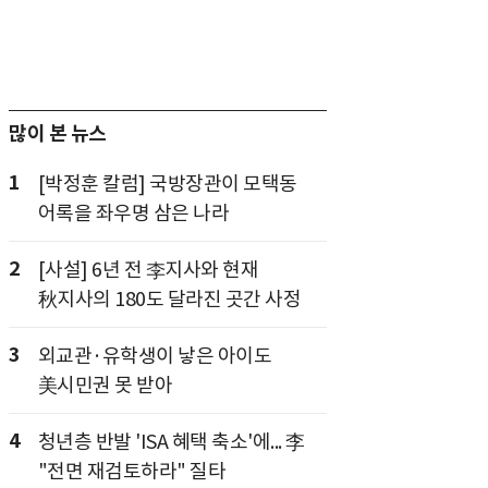
많이 본 뉴스
1
[박정훈 칼럼] 국방장관이 모택동
어록을 좌우명 삼은 나라
2
[사설] 6년 전 李지사와 현재
秋지사의 180도 달라진 곳간 사정
3
외교관·유학생이 낳은 아이도
美시민권 못 받아
4
청년층 반발 'ISA 혜택 축소'에... 李
"전면 재검토하라" 질타