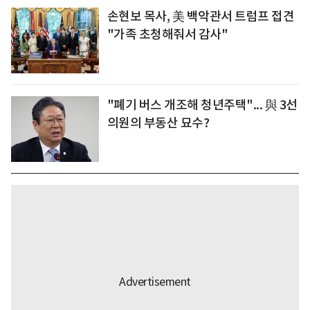
손현보 목사, 美 백악관서 트럼프 접견
"가족 초청해줘서 감사"
"폐기 버스 개조해 청년주택"... 與 3선
의원의 부동산 묘수?