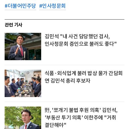
#
더불어민주당
#
인사청문회
관련 기사
김민석 "내 사건 담당했던 검사,
인사청문회 증인으로 불러도 좋다"
식품·외식업계 불러 밥상 물가 간담회
연 김민석 총리 후보자
野, '쪼개기 불법 후원 의혹' 김민석,
'부동산 투기 의혹' 이한주에 "거취
결단해야"