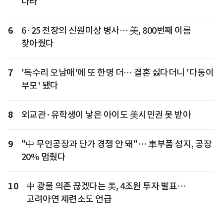
나라
6
6·25 전장의 신원미상 병사… 美, 800번째 이름
찾아줬다
7
'독수리 오남매'에 또 한명 더… 결혼 싫다더니 '다둥이
부모' 됐다
8
외교관·유학생이 낳은 아이도 美시민권 못 받아
9
"中 무인공장과 단가 경쟁 안 돼"… 車부품 성지, 공장
20% 멈췄다
10
中 광물 의존 끊겠다는 美, 4조원 투자 발표…
고려아연 제련소도 언급