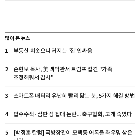
많이 본 뉴스
1
부동산 치솟으니 커지는 '집'안싸움
2
손현보 목사, 美 백악관서 트럼프 접견 "가족
초청해줘서 감사"
3
스마트폰 배터리 유난히 빨리 닳는 분, 5가지 해결 방법
4
압수수색·심판 성 접대 논란... 축구협회, 고개 숙였다
5
[박정훈 칼럼] 국방장관이 모택동 어록을 좌우명 삼은