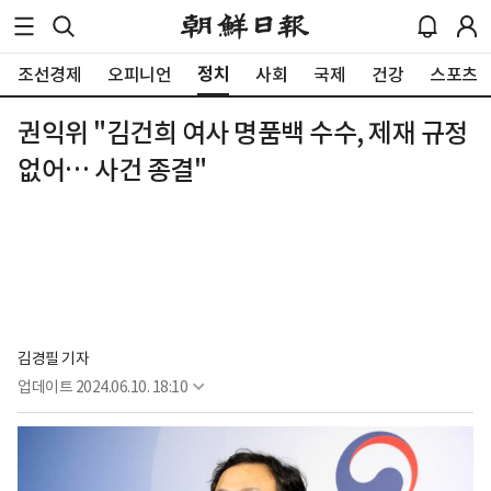
정치
조선경제
오피니언
사회
국제
건강
스포츠
권익위 "김건희 여사 명품백 수수, 제재 규정
없어… 사건 종결"
김경필 기자
업데이트
2024.06.10. 18:10