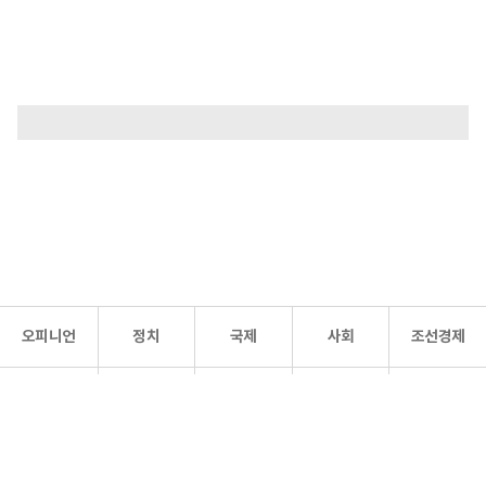
오피니언
정치
국제
사회
조선경제
문화·
조선
스포츠
건강
조선몰
연예
리더스
조선일보 공식 SNS