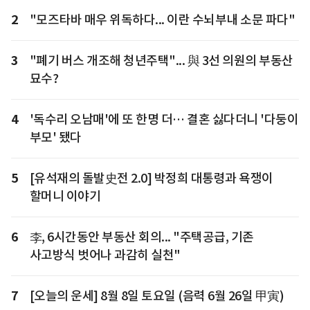
2
"모즈타바 매우 위독하다... 이란 수뇌부내 소문 파다"
3
"폐기 버스 개조해 청년주택"... 與 3선 의원의 부동산
묘수?
4
'독수리 오남매'에 또 한명 더… 결혼 싫다더니 '다둥이
부모' 됐다
5
[유석재의 돌발史전 2.0] 박정희 대통령과 욕쟁이
할머니 이야기
6
李, 6시간동안 부동산 회의... "주택공급, 기존
사고방식 벗어나 과감히 실천"
7
[오늘의 운세] 8월 8일 토요일 (음력 6월 26일 甲寅)