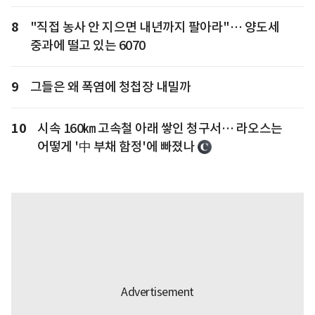
8
"직접 농사 안 지으면 내년까지 팔아라"… 양도세
중과에 떨고 있는 6070
9
그들은 왜 폭염에 청첩장 내밀까
10
시속 160㎞ 고속철 아래 쌓인 청구서… 라오스는
어떻게 '中 부채 함정'에 빠졌나