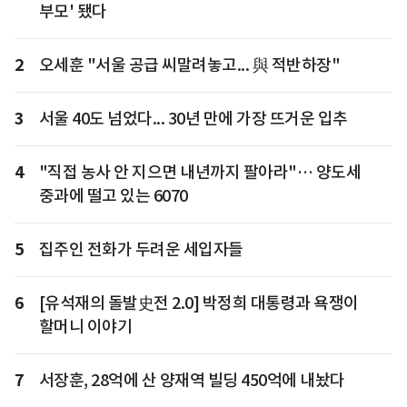
부모' 됐다
2
오세훈 "서울 공급 씨말려놓고... 與 적반하장"
3
서울 40도 넘었다... 30년 만에 가장 뜨거운 입추
4
"직접 농사 안 지으면 내년까지 팔아라"… 양도세
중과에 떨고 있는 6070
5
집주인 전화가 두려운 세입자들
6
[유석재의 돌발史전 2.0] 박정희 대통령과 욕쟁이
할머니 이야기
7
서장훈, 28억에 산 양재역 빌딩 450억에 내놨다