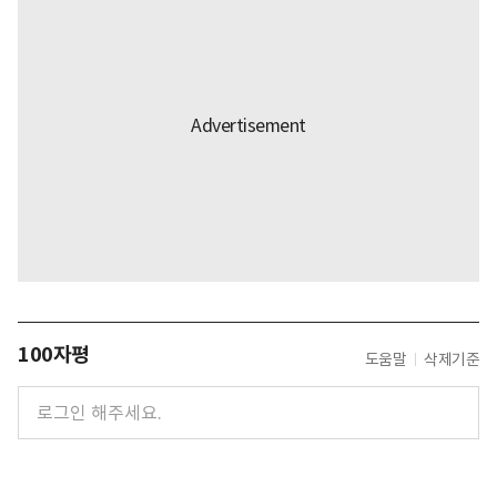
100자평
도움말
삭제기준