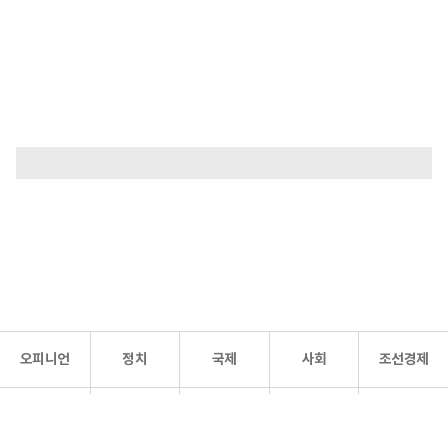
오피니언
정치
국제
사회
조선경제
문화·
조선
스포츠
건강
조선몰
연예
리더스