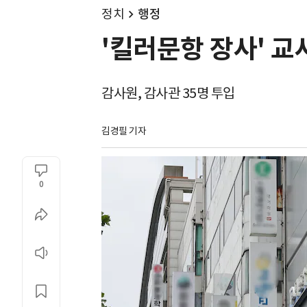
정치
행정
'킬러문항 장사' 교사
감사원, 감사관 35명 투입
김경필 기자
0