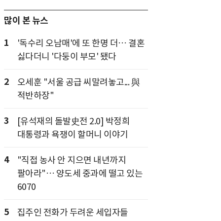
많이 본 뉴스
1
'독수리 오남매'에 또 한명 더… 결혼
싫다더니 '다둥이 부모' 됐다
2
오세훈 "서울 공급 씨말려놓고... 與
적반하장"
3
[유석재의 돌발史전 2.0] 박정희
대통령과 욕쟁이 할머니 이야기
4
"직접 농사 안 지으면 내년까지
팔아라"… 양도세 중과에 떨고 있는
6070
5
집주인 전화가 두려운 세입자들