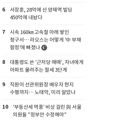
6
서장훈, 28억에 산 양재역 빌딩
450억에 내놨다
7
시속 160㎞ 고속철 아래 쌓인
청구서… 라오스는 어떻게 '中 부채
함정'에 빠졌나
8
대통령도 쓴 '근저당 매매', 자녀에게
아파트 물려주는 절세 3단계
9
직원이 선관위원장 배우자 현지
수행까지… 노태악, 미리 알았나
10
'부동산세 역풍' 비상 걸린 與 서울
의원들 "정부안 수정해야"