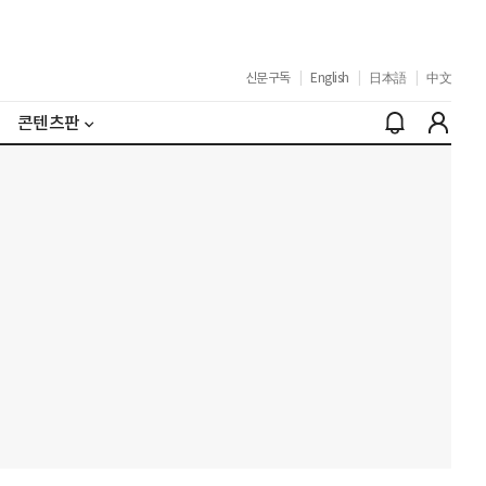
신문구독
|
English
|
日本語
|
中文
콘텐츠판