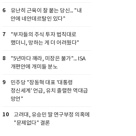
6
유난히 근육이 잘 붙는 당신... "내
안에 네안데르탈인 있다"
7
"부자들의 주식 투자 법칙대로
했더니, 망하는 게 더 어려웠다"
8
"5년마다 깨라, 미장은 불가"... ISA
개편안에 개미들 분노
9
민주당 "장동혁 대표 '대통령
정신세계' 언급, 유치 졸렬한 역대급
망언"
10
고려대, 유승민 딸 연구부정 의혹에
"문제없다" 결론