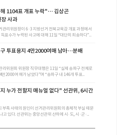
해 1104표 개표 누락"… 김상곤
장 사과
관리위원장이 6·3 지방선거 전북교육감 개표 과정에서
 득표수가 누락된 사고에 대해 11일 “대단히 죄송하다”...
구 투표용지 4만2000여매 남아…분배
리위원회 위원장 직무대행은 11일 “실제 송파구 전체로
만2000여 매가 남았다”며 “송파구 내 146개 투표...
지 누가 전할지 매뉴얼 없다" 선관위, 6시간
지 부족 사태의 원인이 선거관리위원회의 총체적 부실 때문
고 있다. 선관위는 중앙선관위 산하에 시·도, 시·군·...