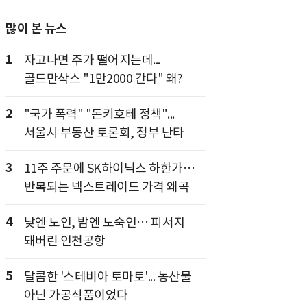
많이 본 뉴스
1
자고나면 주가 떨어지는데...
골드만삭스 "1만2000 간다" 왜?
2
"국가 폭력" "돈키호테 정책"...
서울시 부동산 토론회, 정부 난타
3
11주 주문에 SK하이닉스 하한가…
반복되는 넥스트레이드 가격 왜곡
4
낮엔 노인, 밤엔 노숙인… 피서지
돼버린 인천공항
5
달콤한 '스테비아 토마토'... 농산물
아닌 가공식품이었다