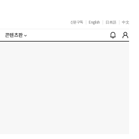
신문구독
|
English
|
日本語
|
中文
콘텐츠판