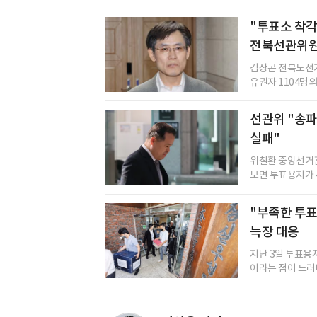
"투표소 착각
전북선관위원
김상곤 전북도선거
유권자 1104명의
선관위 "송파
실패"
위철환 중앙선거관
보면 투표용지가 4
"부족한 투표
늑장 대응
지난 3일 투표용
이라는 점이 드러나