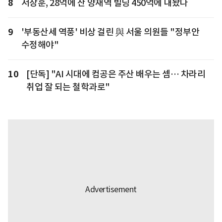
8
서장훈, 28억에 산 양재역 빌딩 450억에 내놨다
9
'부동산세 역풍' 비상 걸린 與 서울 의원들 "정부안
수정해야"
10
[단독] "AI 시대에 컴공은 주산 배우는 셈… 차라리
취업 잘 되는 철학과로"