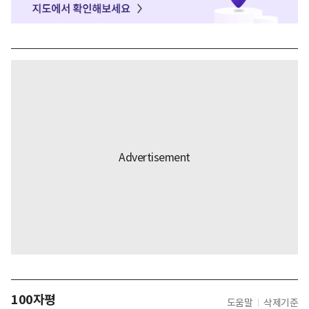
100자평
도움말
삭제기준