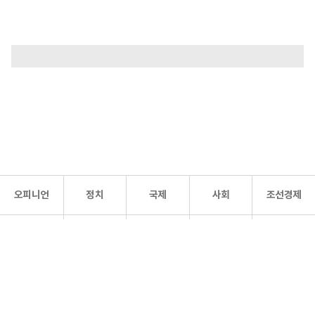
오피니언
정치
국제
사회
조선경제
문화·
조선
스포츠
건강
조선몰
연예
리더스
조선일보 공식 SNS