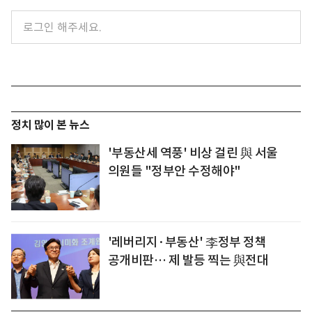
정치 많이 본 뉴스
'부동산세 역풍' 비상 걸린 與 서울
의원들 "정부안 수정해야"
'레버리지·부동산' 李정부 정책
공개비판… 제 발등 찍는 與전대