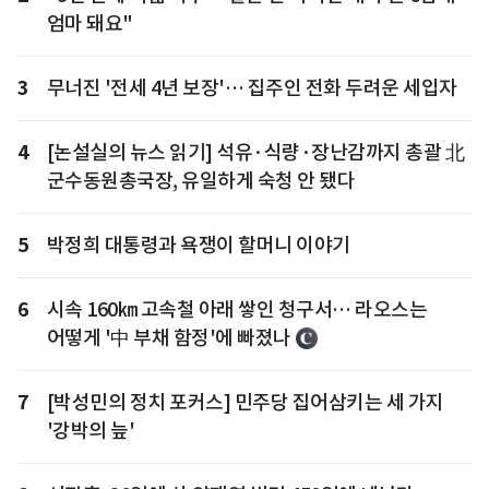
엄마 돼요"
3
무너진 '전세 4년 보장'… 집주인 전화 두려운 세입자
4
[논설실의 뉴스 읽기] 석유·식량·장난감까지 총괄 北
군수동원총국장, 유일하게 숙청 안 됐다
5
박정희 대통령과 욕쟁이 할머니 이야기
6
시속 160㎞ 고속철 아래 쌓인 청구서… 라오스는
어떻게 '中 부채 함정'에 빠졌나
7
[박성민의 정치 포커스] 민주당 집어삼키는 세 가지
'강박의 늪'