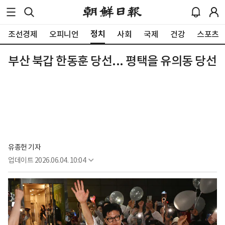
정치
조선경제
오피니언
사회
국제
건강
스포츠
부산 북갑 한동훈 당선... 평택을 유의동 당선
유종헌 기자
업데이트
2026.06.04. 10:04