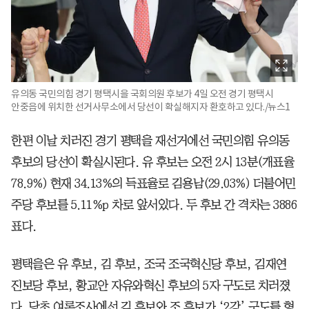
유의동 국민의힘 경기 평택시을 국회의원 후보가 4일 오전 경기 평택시
안중읍에 위치한 선거사무소에서 당선이 확실해지자 환호하고 있다./뉴스1
한편 이날 치러진 경기 평택을 재선거에선 국민의힘 유의동
후보의 당선이 확실시된다. 유 후보는 오전 2시 13분(개표율
78.9%) 현재 34.13%의 득표율로 김용남(29.03%) 더불어민
주당 후보를 5.11%p 차로 앞서있다. 두 후보 간 격차는 3886
표다.
평택을은 유 후보, 김 후보, 조국 조국혁신당 후보, 김재연
진보당 후보, 황교안 자유와혁신 후보의 5자 구도로 치러졌
다. 당초 여론조사에선 김 후보와 조 후보가 ‘2강’ 구도를 형