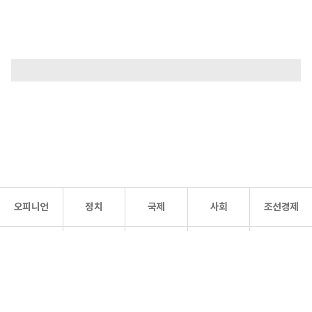
오피니언
정치
국제
사회
조선경제
문화·
조선
스포츠
건강
조선몰
연예
리더스
조선일보 공식 SNS