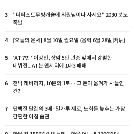
3
"더퍼스트무빙캐슬에 의원님이나 사세요" 2030 분노
폭발
4
[오늘의 운세] 8월 10일 월요일 (음력 6월 28일 丙辰)
5
'AT 7번 ' 이강인, 상암 5만 관중 앞에서 강렬한
데뷔전...AT는 맨시티에 1대3 패배
6
전닉 레버리지, 10분의 1로… 그 돈이 옮겨가 사들인
건?
7
단백질 달걀의 3배·밀가루 제로, 노화를 늦추는 가장
간편한 아침 습관