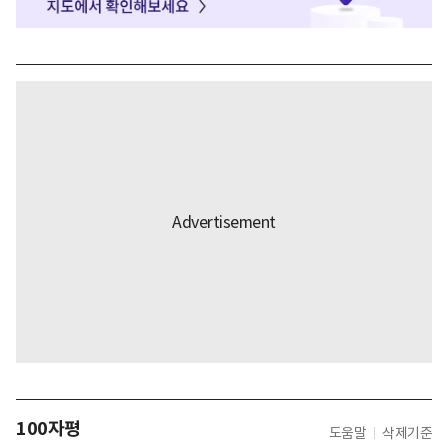
100자평
도움말
삭제기준