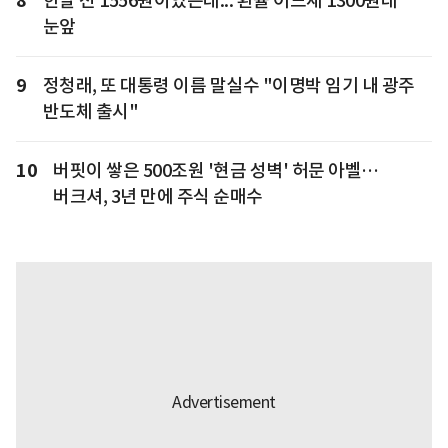
8
한달 전 1556원이었는데... 환율 어느새 1300원대
눈앞
9
정청래, 또 대통령 이름 말실수 "이명박 임기 내 광주
반도체 출시"
10
버핏이 쌓은 500조원 '현금 성벽' 허문 아벨…
버크셔, 3년 만에 주식 순매수