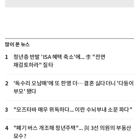
많이 본 뉴스
1
청년층 반발 'ISA 혜택 축소'에... 李 "전면
재검토하라" 질타
2
'독수리 오남매'에 또 한명 더… 결혼 싫다더니 '다둥이
부모' 됐다
3
"모즈타바 매우 위독하다... 이란 수뇌부내 소문 파다"
4
"폐기 버스 개조해 청년주택"... 與 3선 의원의 부동산
묘수?