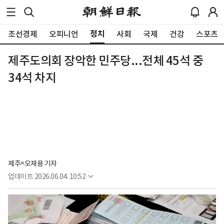
정치
조선경제
오피니언
사회
국제
건강
스포츠
제주도의회 장악한 민주당...전체 45석 중
34석 차지
제주=오재용 기자
업데이트
2026.06.04. 10:52