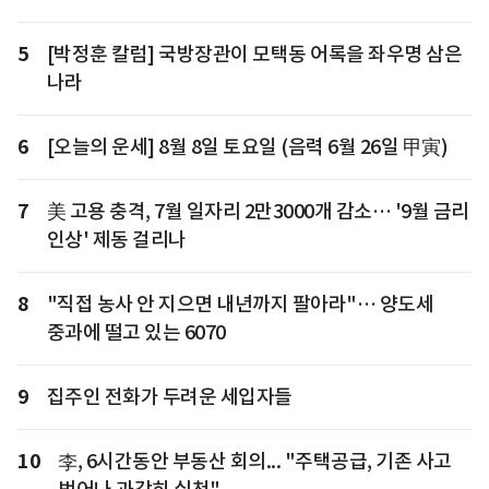
5
[박정훈 칼럼] 국방장관이 모택동 어록을 좌우명 삼은
나라
6
[오늘의 운세] 8월 8일 토요일 (음력 6월 26일 甲寅)
7
美 고용 충격, 7월 일자리 2만3000개 감소… '9월 금리
인상' 제동 걸리나
8
"직접 농사 안 지으면 내년까지 팔아라"… 양도세
중과에 떨고 있는 6070
9
집주인 전화가 두려운 세입자들
10
李, 6시간동안 부동산 회의... "주택공급, 기존 사고