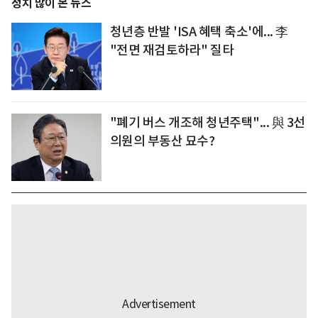
정치 많이 본 뉴스
청년층 반발 'ISA 혜택 축소'에... 李
"전면 재검토하라" 질타
"폐기 버스 개조해 청년주택"... 與 3선
의원의 부동산 묘수?