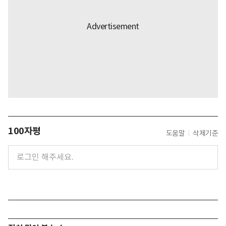
100자평
도움말
삭제기준