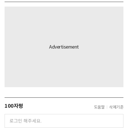
100자평
도움말
삭제기준