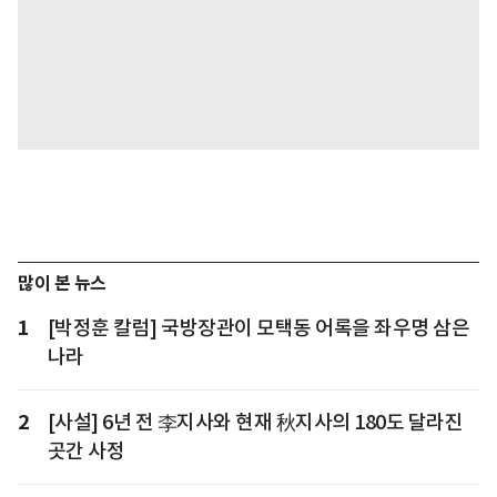
많이 본 뉴스
1
[박정훈 칼럼] 국방장관이 모택동 어록을 좌우명 삼은
나라
2
[사설] 6년 전 李지사와 현재 秋지사의 180도 달라진
곳간 사정