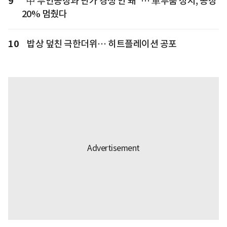
9
"中 무인공장과 단가 경쟁 안 돼"… 車부품 성지, 공장
20% 멈췄다
10
밥상 덮친 극한더위… 히트플레이션 공포