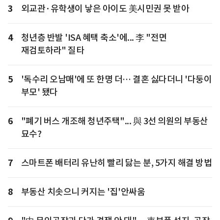
3
외교관·유학생이 낳은 아이도 美시민권 못 받아
4
청년층 반발 'ISA 혜택 축소'에... 李 "전면
재검토하라" 질타
5
'독수리 오남매'에 또 한명 더… 결혼 싫다더니 '다둥이
부모' 됐다
6
"폐기 버스 개조해 청년주택"... 與 3선 의원의 부동산
묘수?
7
스마트폰 배터리 유난히 빨리 닳는 분, 5가지 해결 방법
8
부동산 치솟으니 커지는 '집'안싸움