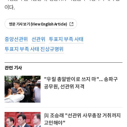
이다.
영문 기사 보기 (View English Article)
중앙선관위
선관위
투표지 부족 사태
투표지 부족 사태 진상규명위
관련 기사
"우릴 총알받이로 쓰지 마"... 송파구
공무원, 선관위 저격
與 조승래 "선관위 사무총장 거취까지
고민해야"