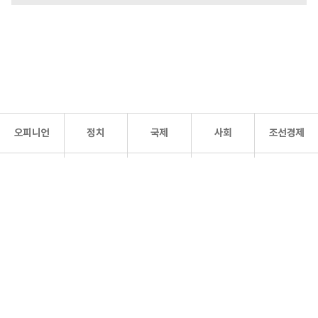
오피니언
정치
국제
사회
조선경제
문화·
조선
스포츠
건강
조선몰
연예
리더스
조선일보 공식 SNS
개인정보처리방침
사이트맵
Copyright 조선일보 All rights reserved. 무단 전재 및 재배포 금지.