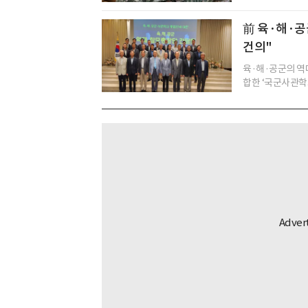
前 육·해·공
건의"
육·해·공군의 역
합한 ‘국군사관학