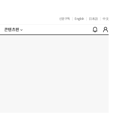
신문구독
|
English
|
日本語
|
中文
콘텐츠판