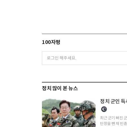
100자평
정치 많이 본 뉴스
정치 군인 
최근 군기 빠진 
탄창을 뺀 채 빈총