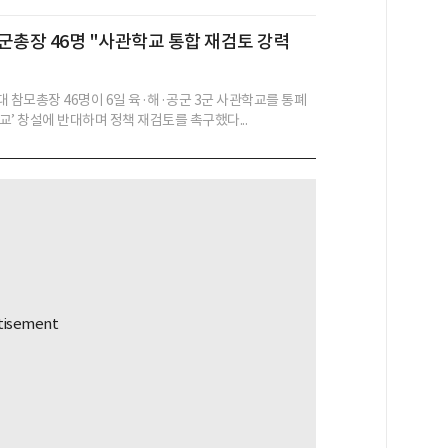
군총장 46명 "사관학교 통합 재검토 강력
대 참모총장 46명이 6일 육·해·공군 3군 사관학교를 통폐
교’ 창설에 반대하며 정책 재검토를 촉구했다...