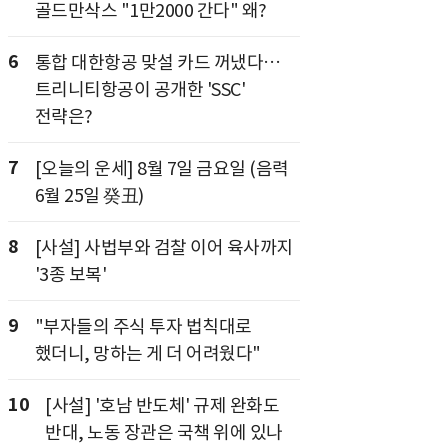
골드만삭스 "1만2000 간다" 왜?
6
통합 대한항공 맞설 카드 꺼냈다…
트리니티항공이 공개한 'SSC'
전략은?
7
[오늘의 운세] 8월 7일 금요일 (음력
6월 25일 癸丑)
8
[사설] 사법부와 검찰 이어 육사까지
'3종 보복'
9
"부자들의 주식 투자 법칙대로
했더니, 망하는 게 더 어려웠다"
10
[사설] '호남 반도체' 규제 완화도
반대, 노동 장관은 국책 위에 있나