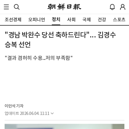
정치
조선경제
오피니언
사회
국제
건강
스포츠
"경남 박완수 당선 축하드린다"... 김경수
승복 선언
"결과 겸허히 수용...저의 부족함"
이민석 기자
업데이트
2026.06.04. 11:11