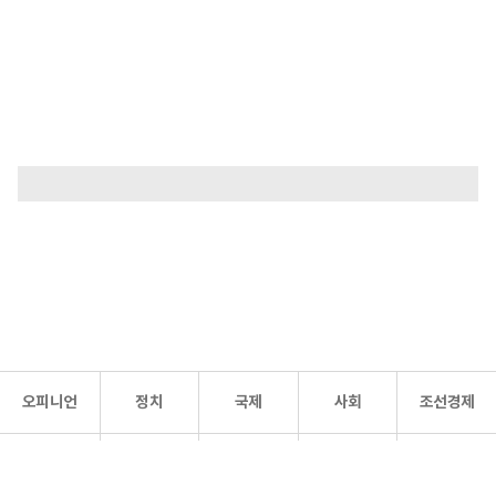
오피니언
정치
국제
사회
조선경제
문화·
조선
스포츠
건강
조선몰
연예
리더스