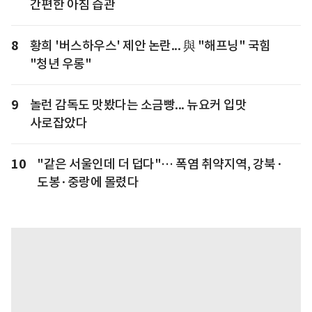
간편한 아침 습관
8
황희 '버스하우스' 제안 논란... 與 "해프닝" 국힘
"청년 우롱"
9
놀런 감독도 맛봤다는 소금빵... 뉴요커 입맛
사로잡았다
10
"같은 서울인데 더 덥다"… 폭염 취약지역, 강북·
도봉·중랑에 몰렸다