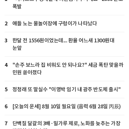
폭발
2
애들 노는 물놀이장에 구렁이가 나타났다
3
한달 전 1556원이었는데... 환율 어느새 1300원대
눈앞
4
"손주 보느라 집 비워도 안 되나요?" 세금 폭탄 맞을까
민원 쏟아졌다
5
정청래 또 말실수 "이명박 임기 내 광주 반도체 출시"
6
[오늘의 운세] 8월 10일 월요일 (음력 6월 28일 丙辰)
7
단백질 달걀의 3배·밀가루 제로, 노화를 늦추는 가장