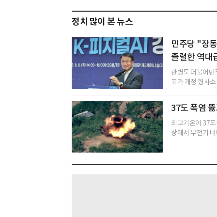
정치 많이 본 뉴스
민주당 "장동
졸렬한 역대급
한병도 더불어민주
표가 개정 형사소
37도 폭염 뚫
최고기온이 37도
장에서 무전기 너머