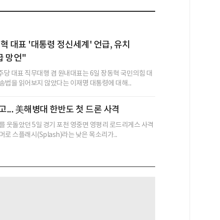
혁 대표 '대통령 정신세계' 언급, 유치
 망언"
당 대표 직무대행 겸 원내대표는 6일 장동혁 국민의힘 대
송법을 읽어보지 않았다는 이재명 대통령에 대해...
고... 美해병대 한반도 첫 드론 사격
를 웃돌았던 5일 경기 포천 영중면 영평리 로드리게스 사격
로 스플래시(Splash)라는 낮은 목소리가...