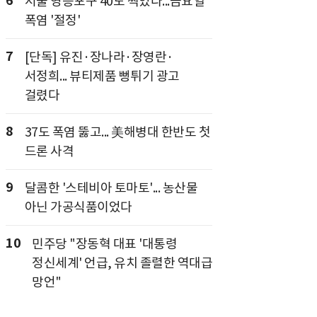
6
서울 영등포구 40도 찍었다...금요일
폭염 '절정'
7
[단독] 유진·장나라·장영란·
서정희... 뷰티제품 뻥튀기 광고
걸렸다
8
37도 폭염 뚫고... 美해병대 한반도 첫
드론 사격
9
달콤한 '스테비아 토마토'... 농산물
아닌 가공식품이었다
10
민주당 "장동혁 대표 '대통령
정신세계' 언급, 유치 졸렬한 역대급
망언"