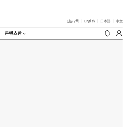
신문구독
|
English
|
日本語
|
中文
콘텐츠판