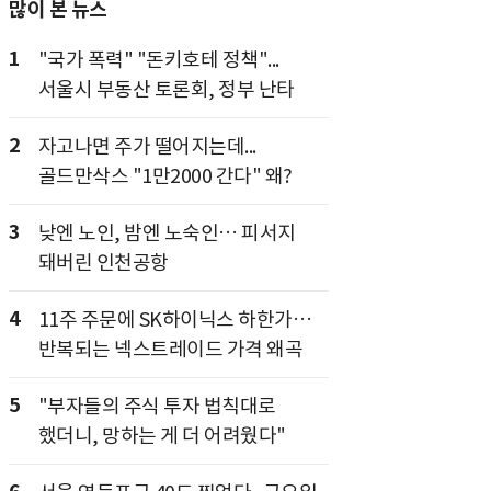
많이 본 뉴스
1
"국가 폭력" "돈키호테 정책"...
서울시 부동산 토론회, 정부 난타
2
자고나면 주가 떨어지는데...
골드만삭스 "1만2000 간다" 왜?
3
낮엔 노인, 밤엔 노숙인… 피서지
돼버린 인천공항
4
11주 주문에 SK하이닉스 하한가…
반복되는 넥스트레이드 가격 왜곡
5
"부자들의 주식 투자 법칙대로
했더니, 망하는 게 더 어려웠다"