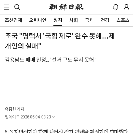
정치
조선경제
오피니언
사회
국제
건강
스포츠
조국 "평택서 '국힘 제로' 완수 못해...제
개인의 실패"
김용남도 패배 인정..."선거 구도 무시 못해"
유종헌 기자
업데이트
2026.06.04. 03:23
6·3 지방선거와 함께 치러진 경기 평택을 재선거에 출마했다