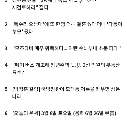
1
청년층 반발 'ISA 혜택 축소'에... 李 "전면
재검토하라" 질타
2
'독수리 오남매'에 또 한명 더… 결혼 싫다더니 '다둥이
부모' 됐다
3
"모즈타바 매우 위독하다... 이란 수뇌부내 소문 파다"
4
"폐기 버스 개조해 청년주택"... 與 3선 의원의 부동산
묘수?
5
[박정훈 칼럼] 국방장관이 모택동 어록을 좌우명 삼은
나라
6
[오늘의 운세] 8월 8일 토요일 (음력 6월 26일 甲寅)