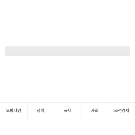
오피니언
정치
국제
사회
조선경제
문화·
조선
스포츠
건강
조선몰
연예
리더스