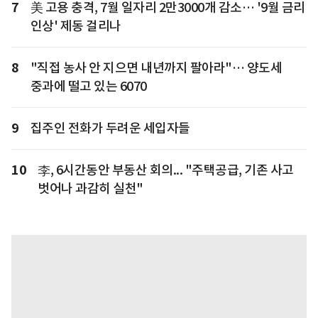
7
美 고용 충격, 7월 일자리 2만3000개 감소… '9월 금리
인상' 제동 걸리나
8
"직접 농사 안 지으면 내년까지 팔아라"… 양도세
중과에 떨고 있는 6070
9
집주인 전화가 두려운 세입자들
10
李, 6시간동안 부동산 회의... "주택공급, 기존 사고
벗어나 과감히 실천"