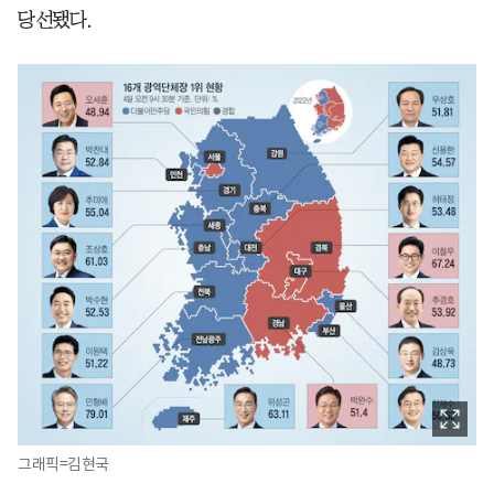
당선됐다.
그래픽=김현국