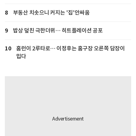
8
부동산 치솟으니 커지는 '집'안싸움
9
밥상 덮친 극한더위… 히트플레이션 공포
10
홈런이 2루타로… 이정후는 홈구장 오른쪽 담장이
밉다