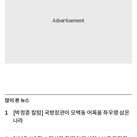
많이 본 뉴스
1
[박정훈 칼럼] 국방장관이 모택동 어록을 좌우명 삼은
나라