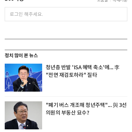
도움말
삭제기준
정치 많이 본 뉴스
청년층 반발 'ISA 혜택 축소'에... 李
"전면 재검토하라" 질타
"폐기 버스 개조해 청년주택"... 與 3선
의원의 부동산 묘수?