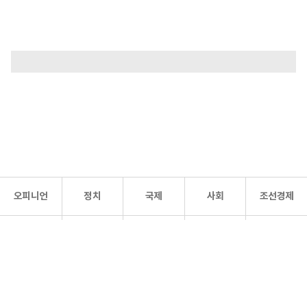
오피니언
정치
국제
사회
조선경제
문화·
조선
스포츠
건강
조선몰
연예
리더스
조선일보 공식 SNS