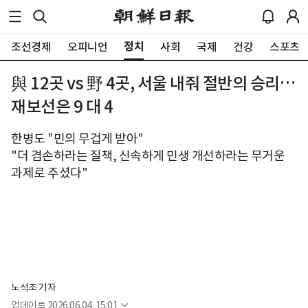
정치
조선경제
오피니언
사회
국제
건강
스포츠
與 12곳 vs 野 4곳, 서울 내줘 절반의 승리…
재보선은 9 대 4
한병도 "민의 무겁게 받아"
"더 겸손하라는 질책, 신속하게 민생 개선하라는 무거운
과제로 주셨다"
노석조 기자
업데이트
2026.06.04. 15:01