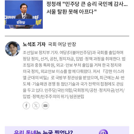
정청래 "민주당 큰 승리 국민께 감사...
서울 탈환 못해 아프다"
노석조 기자
국회 여당 반장
조선일보 정치부 기자. 여당(더불어민주당)과 국회를 출입하며
정당 정치, 선거, 공천, 정치자금, 입법·정책 과정을 취재한다. 법
조팀과 중동 특파원, 외교·안보 부처 출입을 거쳐 한국 정치와
미국 정치, 외교안보 이슈를 함께 다뤄왔다. 저서 『강한 이스라
엘 군대의 비밀』로 국방부 장관상을 받았으며, 최근에는 AI·반
도체·기술패권 경쟁 등 첨단기술과 국가 전략의 접점에도 관심
을 두고 있다. 민주당/국민의힘/국회정치/공천·정치자금/선거/
입법·정책/민주주의의 위기/삼권분립