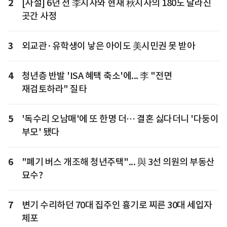
2
[사설] 6년 전 李지사와 현재 秋지사의 180도 달라진
곳간 사정
3
외교관·유학생이 낳은 아이도 美시민권 못 받아
4
청년층 반발 'ISA 혜택 축소'에... 李 "전면
재검토하라" 질타
5
'독수리 오남매'에 또 한명 더… 결혼 싫다더니 '다둥이
부모' 됐다
6
"폐기 버스 개조해 청년주택"... 與 3선 의원의 부동산
묘수?
7
변기 수리하던 70대 집주인 흉기로 찌른 30대 세입자
체포