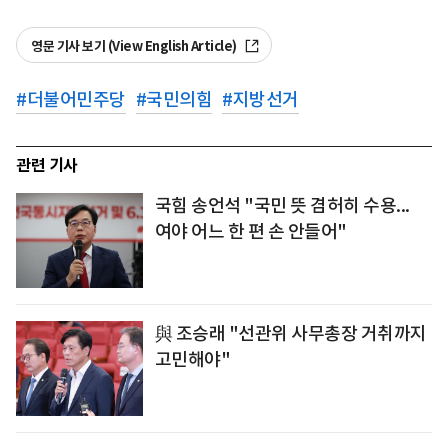
영문 기사 보기 (View English Article)
#
더불어민주당
#
국민의힘
#
지방선거
관련 기사
국힘 송언석 "국민 뜻 겸허히 수용...
여야 어느 한 편 손 안들어"
與 조승래 "선관위 사무총장 거취까지
고민해야"