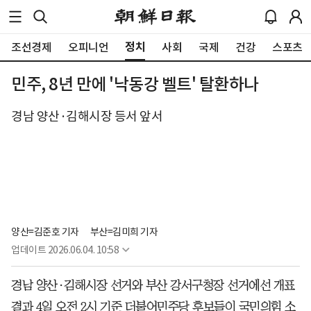
정치
조선경제
오피니언
사회
국제
건강
스포츠
민주, 8년 만에 '낙동강 벨트' 탈환하나
경남 양산·김해시장 등서 앞서
양산=김준호 기자
부산=김미희 기자 
업데이트
2026.06.04. 10:58
경남 양산·김해시장 선거와 부산 강서구청장 선거에선 개표
결과 4일 오전 2시 기준 더불어민주당 후보들이 국민의힘 소