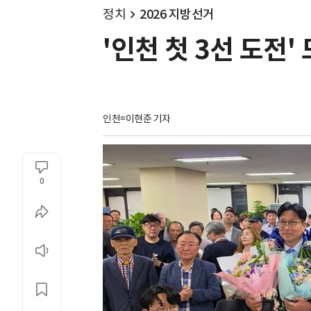
정치
2026 지방선거
'인천 첫 3선 도전'
인천=이현준 기자
0