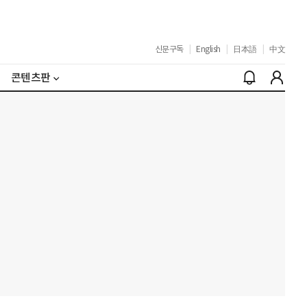
신문구독
|
English
|
日本語
|
中文
콘텐츠판