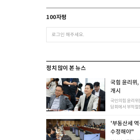
100자평
정치 많이 본 뉴스
국힘 윤리위,
개시
국민의힘 윤리위원
담회에서 부적절한
'부동산세 역
수정해야"