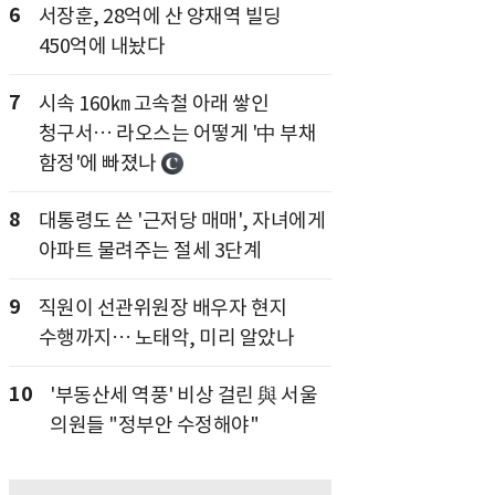
6
서장훈, 28억에 산 양재역 빌딩
450억에 내놨다
7
시속 160㎞ 고속철 아래 쌓인
청구서… 라오스는 어떻게 '中 부채
함정'에 빠졌나
8
대통령도 쓴 '근저당 매매', 자녀에게
아파트 물려주는 절세 3단계
9
직원이 선관위원장 배우자 현지
수행까지… 노태악, 미리 알았나
10
'부동산세 역풍' 비상 걸린 與 서울
의원들 "정부안 수정해야"