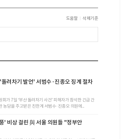
도움말
삭제기준
 '돌려차기 발언' 서범수·진종오 징계 절차
회가 7일 ‘부산 돌려차기 사건’ 피해자가 참석한 긴급 간
 농담을 주고받은 친한계 서범수·진종오 의원에...
풍' 비상 걸린 與 서울 의원들 "정부안