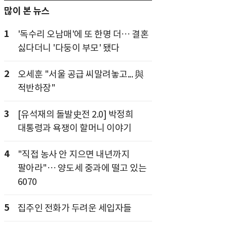
많이 본 뉴스
1
'독수리 오남매'에 또 한명 더… 결혼
싫다더니 '다둥이 부모' 됐다
2
오세훈 "서울 공급 씨말려놓고... 與
적반하장"
3
[유석재의 돌발史전 2.0] 박정희
대통령과 욕쟁이 할머니 이야기
4
"직접 농사 안 지으면 내년까지
팔아라"… 양도세 중과에 떨고 있는
6070
5
집주인 전화가 두려운 세입자들