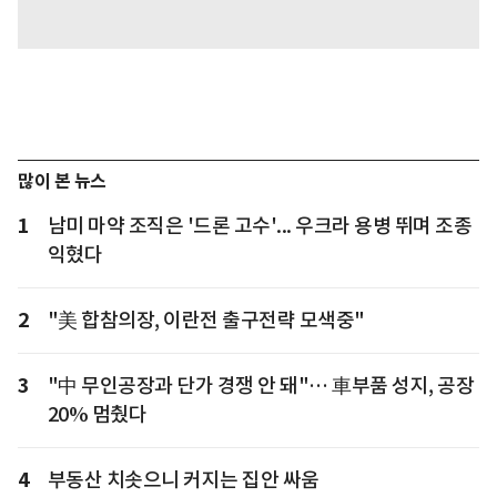
많이 본 뉴스
1
남미 마약 조직은 '드론 고수'... 우크라 용병 뛰며 조종
익혔다
2
"美 합참의장, 이란전 출구전략 모색중"
3
"中 무인공장과 단가 경쟁 안 돼"… 車부품 성지, 공장
20% 멈췄다
4
부동산 치솟으니 커지는 집안 싸움