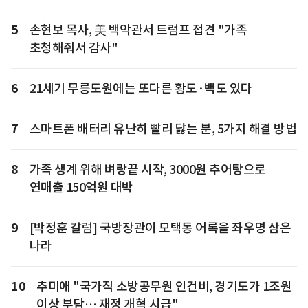
5
손현보 목사, 美 백악관서 트럼프 접견 "가족
초청해줘서 감사"
6
21세기 무릉도원에는 또다른 황도·백도 있다
7
스마트폰 배터리 유난히 빨리 닳는 분, 5가지 해결 방법
8
가족 생계 위해 벼랑끝 시작, 3000원 추어탕으로
연매출 150억원 대박
9
[박정훈 칼럼] 국방장관이 모택동 어록을 좌우명 삼은
나라
10
추미애 "국가직 소방공무원 인건비, 경기도가 1조원
이상 부담… 재정 개혁 시급"