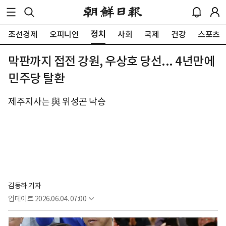
정치
조선경제
오피니언
사회
국제
건강
스포츠
막판까지 접전 강원, 우상호 당선... 4년만에
민주당 탈환
제주지사는 與 위성곤 낙승
김동하 기자
업데이트
2026.06.04. 07:00