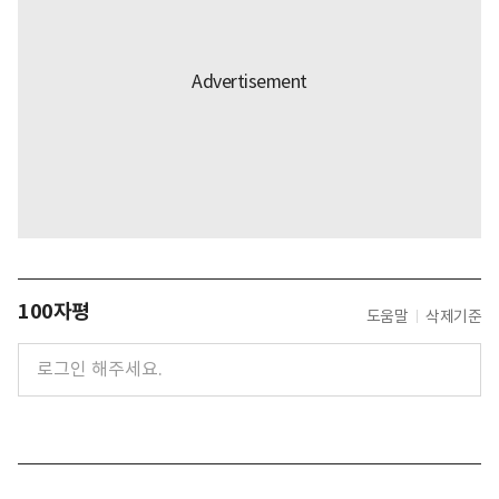
100자평
도움말
삭제기준