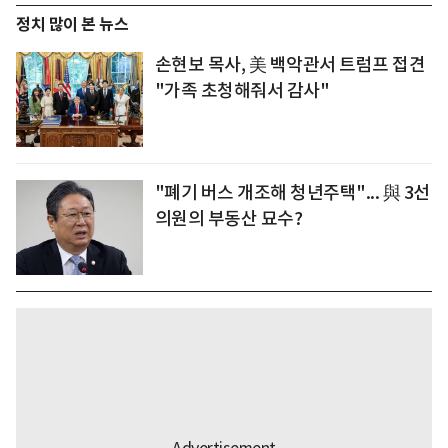
정치 많이 본 뉴스
손현보 목사, 美 백악관서 트럼프 접견
"가족 초청해줘서 감사"
"폐기 버스 개조해 청년주택"... 與 3선
의원의 부동산 묘수?