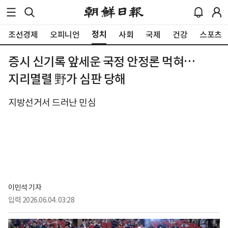
정치
조선경제
오피니언
사회
국제
건강
스포츠
증시 신기록 앞세운 국정 안정론 먹혀…
지리멸렬 野가 심판 당해
지방선거서 드러난 민심
이민석 기자
입력
2026.06.04. 03:28