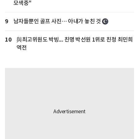
모색중"
9
남자들뿐인 골프 사진… 아내가 놓친 것
10
與최고위원도 박빙... 친명 박선원 1위로 친청 최민희
역전