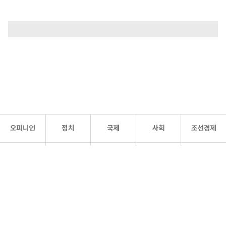
오피니언
정치
국제
사회
조선경제
문화·
조선
스포츠
건강
조선몰
연예
리더스
조선일보 공식 SNS