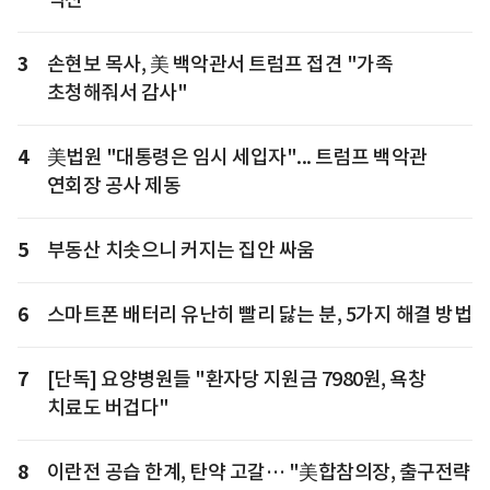
3
손현보 목사, 美 백악관서 트럼프 접견 "가족
초청해줘서 감사"
4
美법원 "대통령은 임시 세입자"... 트럼프 백악관
연회장 공사 제동
5
부동산 치솟으니 커지는 집안 싸움
6
스마트폰 배터리 유난히 빨리 닳는 분, 5가지 해결 방법
7
[단독] 요양병원들 "환자당 지원금 7980원, 욕창
치료도 버겁다"
8
이란전 공습 한계, 탄약 고갈… "美합참의장, 출구전략