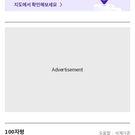
100자평
도움말
삭제기준