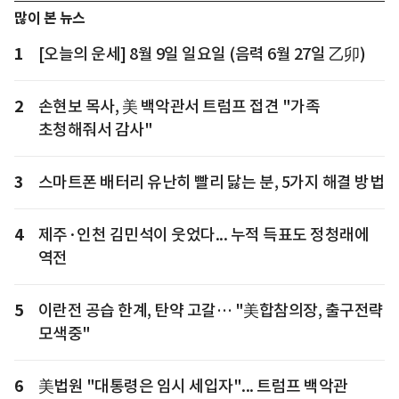
많이 본 뉴스
1
[오늘의 운세] 8월 9일 일요일 (음력 6월 27일 乙卯)
2
손현보 목사, 美 백악관서 트럼프 접견 "가족
초청해줘서 감사"
3
스마트폰 배터리 유난히 빨리 닳는 분, 5가지 해결 방법
4
제주·인천 김민석이 웃었다... 누적 득표도 정청래에
역전
5
이란전 공습 한계, 탄약 고갈… "美합참의장, 출구전략
모색중"
6
美법원 "대통령은 임시 세입자"... 트럼프 백악관