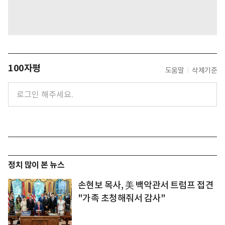
100자평
도움말
삭제기준
정치 많이 본 뉴스
손현보 목사, 美 백악관서 트럼프 접견
"가족 초청해줘서 감사"