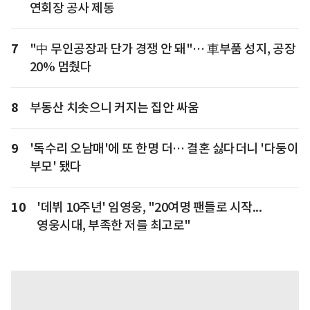
연회장 공사 제동
7
"中 무인공장과 단가 경쟁 안 돼"… 車부품 성지, 공장
20% 멈췄다
8
부동산 치솟으니 커지는 집안 싸움
9
'독수리 오남매'에 또 한명 더… 결혼 싫다더니 '다둥이
부모' 됐다
10
'데뷔 10주년' 임영웅, "20여명 팬들로 시작...
영웅시대, 부족한 저를 최고로"