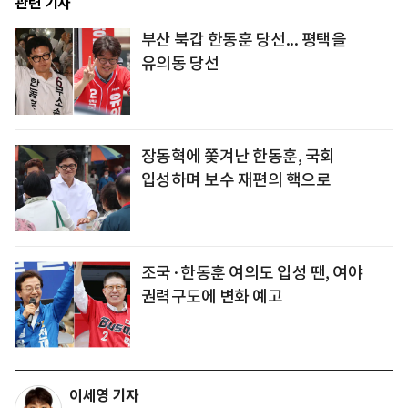
관련 기사
부산 북갑 한동훈 당선... 평택을
유의동 당선
장동혁에 쫓겨난 한동훈, 국회
입성하며 보수 재편의 핵으로
조국·한동훈 여의도 입성 땐, 여야
권력구도에 변화 예고
이세영 기자