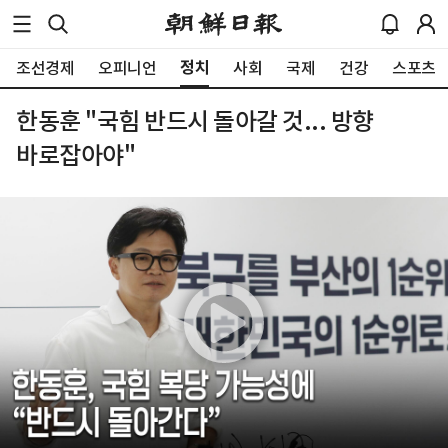
정치
조선경제
오피니언
사회
국제
건강
스포츠
한동훈 "국힘 반드시 돌아갈 것... 방향
바로잡아야"