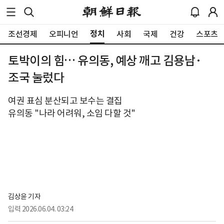
정치
조선경제
오피니언
사회
국제
건강
스포츠
토박이의 힘… 유의동, 예상 깨고 김용남·
조국 눌렀다
여권 표심 분산되고 보수는 결집
유의동 "나라 어려워, 소임 다할 것"
김상윤 기자
입력
2026.06.04. 03:24