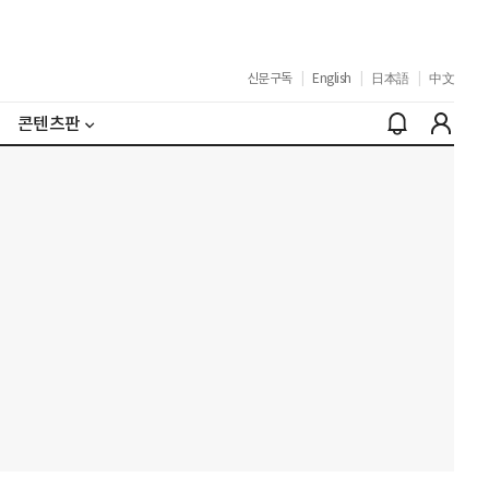
신문구독
|
English
|
日本語
|
中文
콘텐츠판