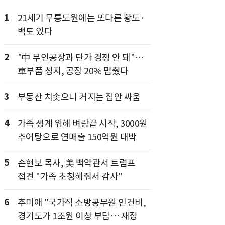
1
21세기 무릉도원에는 또다른 황도·
백도 있다
2
"中 무인공장과 단가 경쟁 안 돼"…
車부품 성지, 공장 20% 멈췄다
3
부동산 치솟으니 커지는 집안 싸움
4
가족 생계 위해 벼랑끝 시작, 3000원
추어탕으로 연매출 150억원 대박
5
손현보 목사, 美 백악관서 트럼프
접견 "가족 초청해줘서 감사"
6
추미애 "국가직 소방공무원 인건비,
경기도가 1조원 이상 부담… 재정