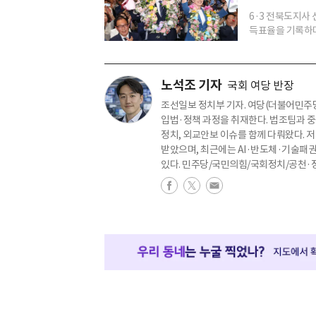
6·3 전북도지사 
득표율을 기록하며, 
노석조 기자
국회 여당 반장
조선일보 정치부 기자. 여당(더불어민주당)
입법·정책 과정을 취재한다. 법조팀과 중
정치, 외교안보 이슈를 함께 다뤄왔다.
받았으며, 최근에는 AI·반도체·기술패권
있다. 민주당/국민의힘/국회정치/공천·