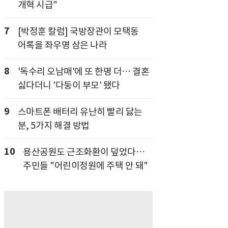
개혁 시급"
7
[박정훈 칼럼] 국방장관이 모택동
어록을 좌우명 삼은 나라
8
'독수리 오남매'에 또 한명 더… 결혼
싫다더니 '다둥이 부모' 됐다
9
스마트폰 배터리 유난히 빨리 닳는
분, 5가지 해결 방법
10
용산공원도 근조화환이 덮었다…
주민들 "어린이정원에 주택 안 돼"