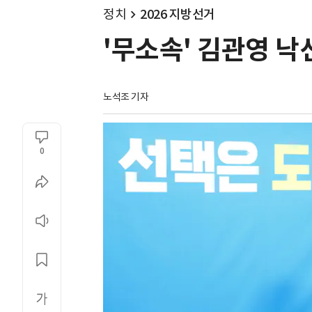
정치
2026 지방선거
'무소속' 김관영 낙
노석조 기자
0