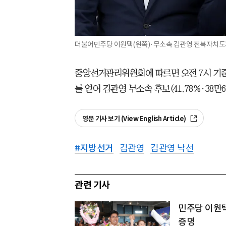
더불어민주당 이원택(왼쪽)·무소속 김관영 전북자치도지
중앙선거관리위원회에 따르면 오전 7시 기준 이
를 얻어 김관영 무소속 후보(41.78%·38만
영문 기사 보기 (View English Article)
#
지방선거
김관영
김관영 낙선
관련 기사
민주당 이원택
증명