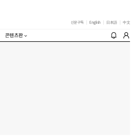
신문구독
|
English
|
日本語
|
中文
콘텐츠판