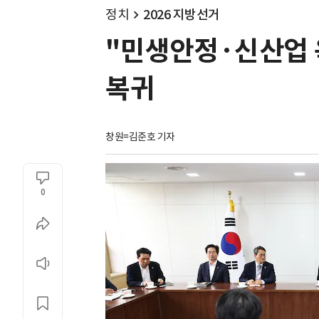
정치
2026 지방선거
"민생안정·신산업 육
복귀
창원=김준호 기자
0