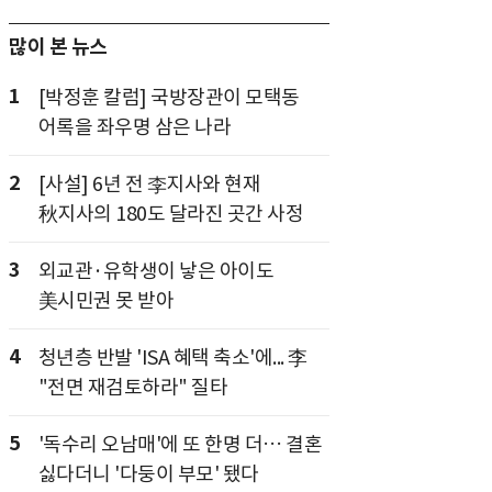
많이 본 뉴스
1
[박정훈 칼럼] 국방장관이 모택동
어록을 좌우명 삼은 나라
2
[사설] 6년 전 李지사와 현재
秋지사의 180도 달라진 곳간 사정
3
외교관·유학생이 낳은 아이도
美시민권 못 받아
4
청년층 반발 'ISA 혜택 축소'에... 李
"전면 재검토하라" 질타
5
'독수리 오남매'에 또 한명 더… 결혼
싫다더니 '다둥이 부모' 됐다