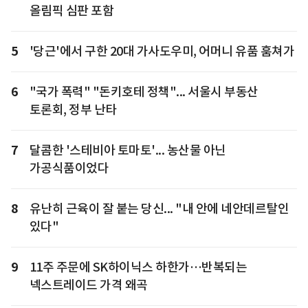
올림픽 심판 포함
5
'당근'에서 구한 20대 가사도우미, 어머니 유품 훔쳐가
6
"국가 폭력" "돈키호테 정책"... 서울시 부동산
토론회, 정부 난타
7
달콤한 '스테비아 토마토'... 농산물 아닌
가공식품이었다
8
유난히 근육이 잘 붙는 당신... "내 안에 네안데르탈인
있다"
9
11주 주문에 SK하이닉스 하한가…반복되는
넥스트레이드 가격 왜곡