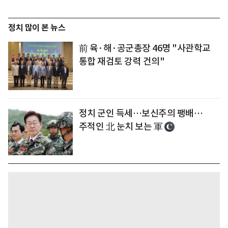
정치 많이 본 뉴스
前 육·해·공군총장 46명 "사관학교
통합 재검토 강력 건의"
정치 군인 득세…보신주의 팽배…
주적인 北 눈치 보는 軍