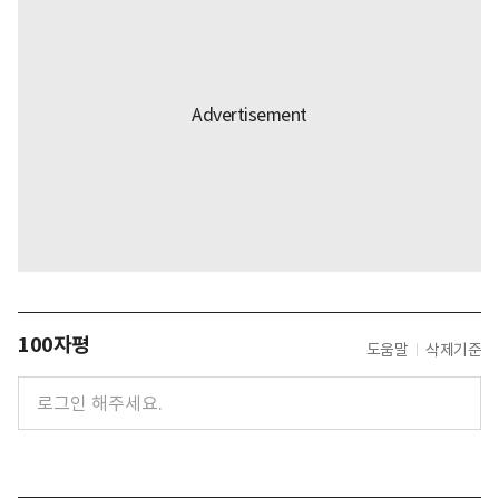
100자평
도움말
삭제기준