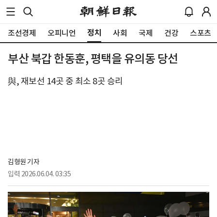
정치
조선경제
오피니언
사회
국제
건강
스포츠
부산 북갑 한동훈, 평택을 유의동 당선
與, 재보선 14곳 중 최소 8곳 승리
김형원 기자
입력
2026.06.04. 03:35