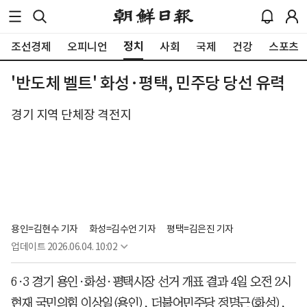
정치
조선경제
오피니언
사회
국제
건강
스포츠
'반도체 벨트' 화성·평택, 민주당 당선 유력
경기 지역 단체장 격전지
용인=김현수 기자
화성=김수언 기자
평택=김은진 기자
업데이트
2026.06.04. 10:02
6·3 경기 용인·화성·평택시장 선거 개표 결과 4일 오전 2시
현재 국민의힘 이상일(용인), 더불어민주당 정명근(화성),