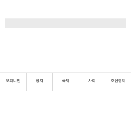
오피니언
정치
국제
사회
조선경제
문화·
조선
스포츠
건강
조선몰
연예
리더스
조선일보 공식 SNS