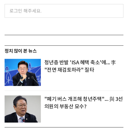
정치 많이 본 뉴스
청년층 반발 'ISA 혜택 축소'에... 李
"전면 재검토하라" 질타
"폐기 버스 개조해 청년주택"... 與 3선
의원의 부동산 묘수?