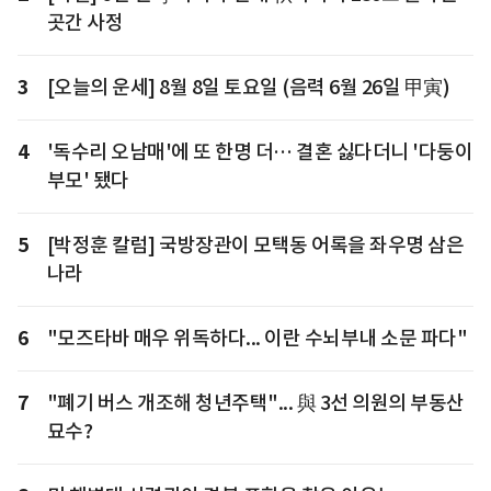
곳간 사정
3
[오늘의 운세] 8월 8일 토요일 (음력 6월 26일 甲寅)
4
'독수리 오남매'에 또 한명 더… 결혼 싫다더니 '다둥이
부모' 됐다
5
[박정훈 칼럼] 국방장관이 모택동 어록을 좌우명 삼은
나라
6
"모즈타바 매우 위독하다... 이란 수뇌부내 소문 파다"
7
"폐기 버스 개조해 청년주택"... 與 3선 의원의 부동산
묘수?