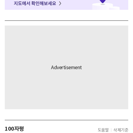
100자평
도움말
삭제기준