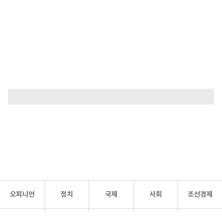
오피니언
정치
국제
사회
조선경제
문화·
조선
스포츠
건강
조선몰