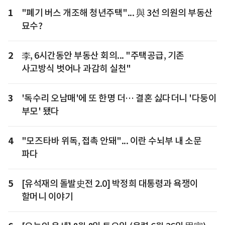
1
"폐기 버스 개조해 청년주택"... 與 3선 의원의 부동산
묘수?
2
李, 6시간동안 부동산 회의... "주택공급, 기존
사고방식 벗어나 과감히 실천"
3
'독수리 오남매'에 또 한명 더… 결혼 싫다더니 '다둥이
부모' 됐다
4
"모즈타바 위독, 접촉 안돼"... 이란 수뇌부 내 소문
파다
5
[유석재의 돌발史전 2.0] 박정희 대통령과 욕쟁이
할머니 이야기