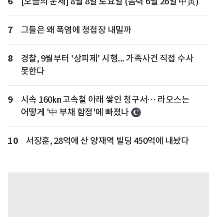
6
[오늘의 운세] 8월 8일 토요일 (음력 6월 26일 甲寅)
7
그들은 왜 폭염에 청첩장 내밀까
8
경찰, 9월부터 '상피제' 시행... 가족사건 직접 수사
못한다
9
시속 160㎞ 고속철 아래 쌓인 청구서… 라오스는
어떻게 '中 부채 함정'에 빠졌나
10
서장훈, 28억에 산 양재역 빌딩 450억에 내놨다