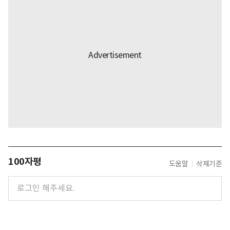
100자평
도움말
삭제기준