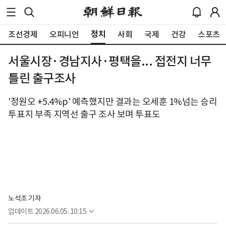
정치
조선경제
오피니언
사회
국제
건강
스포츠
서울시장·경남지사·평택을... 접전지 너무
틀린 출구조사
'정원오 +5.4%p' 예측했지만 결과는 오세훈 1%넘는 승리
투표지 부족 지역선 출구 조사 보며 투표도
노석조 기자
업데이트
2026.06.05. 10:15