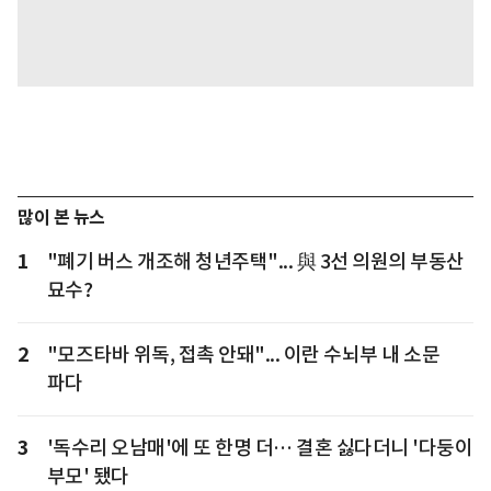
많이 본 뉴스
1
"폐기 버스 개조해 청년주택"... 與 3선 의원의 부동산
묘수?
2
"모즈타바 위독, 접촉 안돼"... 이란 수뇌부 내 소문
파다
3
'독수리 오남매'에 또 한명 더… 결혼 싫다더니 '다둥이
부모' 됐다