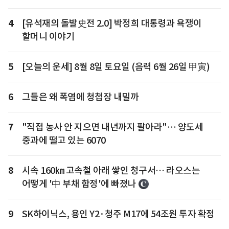
4
[유석재의 돌발史전 2.0] 박정희 대통령과 욕쟁이
할머니 이야기
5
[오늘의 운세] 8월 8일 토요일 (음력 6월 26일 甲寅)
6
그들은 왜 폭염에 청첩장 내밀까
7
"직접 농사 안 지으면 내년까지 팔아라"… 양도세
중과에 떨고 있는 6070
8
시속 160㎞ 고속철 아래 쌓인 청구서… 라오스는
어떻게 '中 부채 함정'에 빠졌나
9
SK하이닉스, 용인 Y2·청주 M17에 54조원 투자 확정