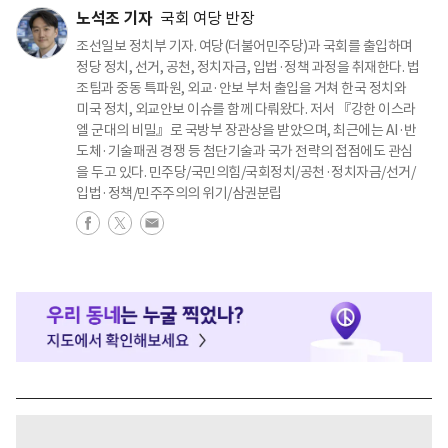
노석조 기자
국회 여당 반장
조선일보 정치부 기자. 여당(더불어민주당)과 국회를 출입하며
정당 정치, 선거, 공천, 정치자금, 입법·정책 과정을 취재한다. 법
조팀과 중동 특파원, 외교·안보 부처 출입을 거쳐 한국 정치와
미국 정치, 외교안보 이슈를 함께 다뤄왔다. 저서 『강한 이스라
엘 군대의 비밀』로 국방부 장관상을 받았으며, 최근에는 AI·반
도체·기술패권 경쟁 등 첨단기술과 국가 전략의 접점에도 관심
을 두고 있다. 민주당/국민의힘/국회정치/공천·정치자금/선거/
입법·정책/민주주의의 위기/삼권분립