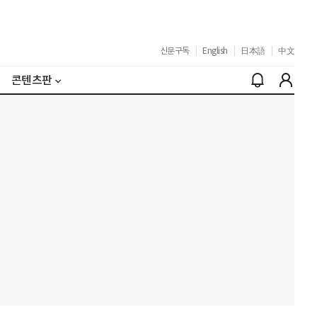
신문구독
|
English
|
日本語
|
中文
콘텐츠판