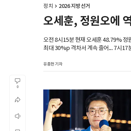
정치
2026 지방선거
오세훈, 정원오에 역
오전 8시15분 현재 오세훈 48.79% 정원
최대 30%p 격차서 계속 줄어... 7시1
유종헌 기자
0