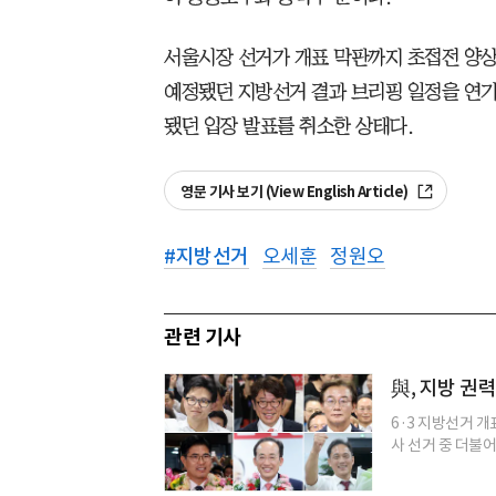
서울시장 선거가 개표 막판까지 초접전 양상
예정됐던 지방선거 결과 브리핑 일정을 연기했
됐던 입장 발표를 취소한 상태다.
영문 기사 보기 (View English Article)
#
지방선거
오세훈
정원오
관련 기사
與, 지방 권
6·3 지방선거 개
사 선거 중 더불어