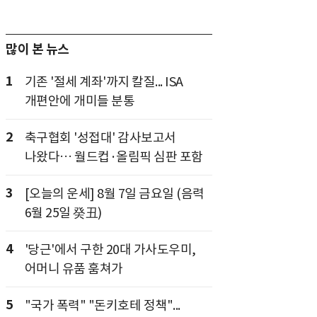
많이 본 뉴스
1
기존 '절세 계좌'까지 칼질... ISA
개편안에 개미들 분통
2
축구협회 '성접대' 감사보고서
나왔다… 월드컵·올림픽 심판 포함
3
[오늘의 운세] 8월 7일 금요일 (음력
6월 25일 癸丑)
4
'당근'에서 구한 20대 가사도우미,
어머니 유품 훔쳐가
5
"국가 폭력" "돈키호테 정책"...