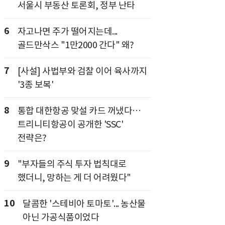
서울시 부동산 토론회, 정부 난타
6
자고나면 주가 떨어지는데...
골드만삭스 "1만2000 간다" 왜?
7
[사설] 사법부와 검찰 이어 육사까지
'3종 보복'
8
통합 대한항공 맞설 카드 꺼냈다…
트리니티항공이 공개한 'SSC'
전략은?
9
"부자들의 주식 투자 법칙대로
했더니, 망하는 게 더 어려웠다"
10
달콤한 '스테비아 토마토'... 농산물
아닌 가공식품이었다