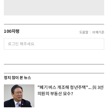
100자평
도움말
삭제기준
정치 많이 본 뉴스
"폐기 버스 개조해 청년주택"... 與 3선
의원의 부동산 묘수?