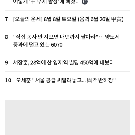
어떻게 '中 부채 함정'에 빠졌나
7
[오늘의 운세] 8월 8일 토요일 (음력 6월 26일 甲寅)
8
"직접 농사 안 지으면 내년까지 팔아라"… 양도세
중과에 떨고 있는 6070
9
서장훈, 28억에 산 양재역 빌딩 450억에 내놨다
10
오세훈 "서울 공급 씨말려놓고... 與 적반하장"