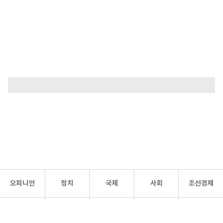
오피니언
정치
국제
사회
조선경제
문화·
조선
스포츠
건강
조선몰
연예
리더스