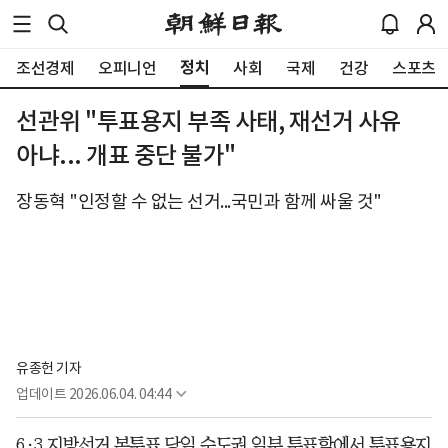
정치
조선경제
오피니언
사회
국제
건강
스포츠
선관위 "투표용지 부족 사태, 재선거 사유
아냐... 개표 중단 불가"
장동혁 "인정할 수 없는 선거...국민과 함께 싸울 것"
유종헌 기자
업데이트
2026.06.04. 04:44
6·3 지방선거 본투표 당일 수도권 일부 투표함에서 투표용지