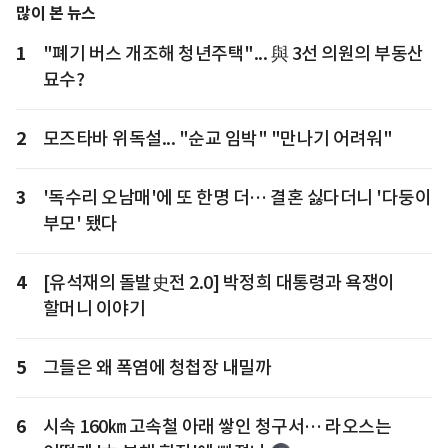
많이 본 뉴스
1
"폐기 버스 개조해 청년주택"... 與 3선 의원의 부동산
묘수?
2
모즈타바 위독설... "순교 임박" "만나기 어려워"
3
'독수리 오남매'에 또 한명 더… 결혼 싫다더니 '다둥이
부모' 됐다
4
[유석재의 돌발史전 2.0] 박정희 대통령과 욕쟁이
할머니 이야기
5
그들은 왜 폭염에 청첩장 내밀까
6
시속 160㎞ 고속철 아래 쌓인 청구서… 라오스는