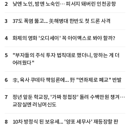
2
낮엔 노인, 밤엔 노숙인… 피서지 돼버린 인천공항
3
37도 폭염 뚫고... 美해병대 한반도 첫 드론 사격
4
화제의 영화 '오디세이' 꼭 아이맥스로 봐야 할까?
5
"부자들의 주식 투자 법칙대로 했더니, 망하는 게 더
어려웠다"
6
李, 육사 쿠데타 책임론에... 野 "연좌제로 폐교" 반발
7
정년 앞둔 학교장, '가짜 청첩장' 돌려 수백만원 챙겨…
교장실엔 러닝머신도
8
10차 방정식 된 보유세... '양포 세무사' 재등장할 판