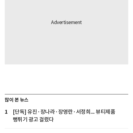
많이 본 뉴스
1
[단독] 유진·장나라·장영란·서정희... 뷰티제품
뻥튀기 광고 걸렸다