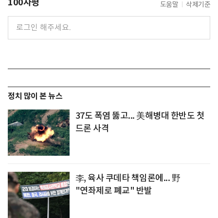
100자평
도움말
삭제기준
정치 많이 본 뉴스
37도 폭염 뚫고... 美해병대 한반도 첫
드론 사격
李, 육사 쿠데타 책임론에... 野
"연좌제로 폐교" 반발