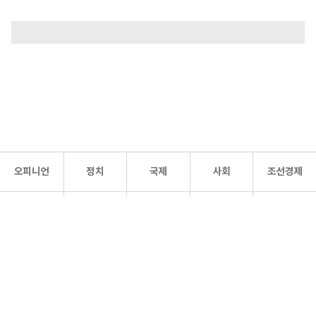
오피니언
정치
국제
사회
조선경제
문화·
조선
스포츠
건강
조선몰
연예
리더스
조선일보 공식 SNS