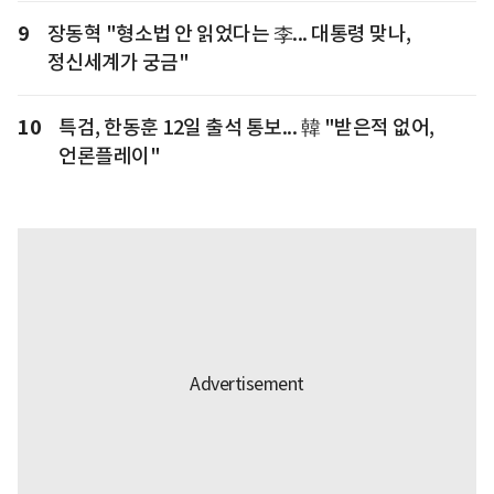
9
장동혁 "형소법 안 읽었다는 李... 대통령 맞나,
정신세계가 궁금"
10
특검, 한동훈 12일 출석 통보... 韓 "받은적 없어,
언론플레이"