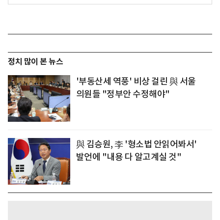
정치 많이 본 뉴스
'부동산세 역풍' 비상 걸린 與 서울
의원들 "정부안 수정해야"
與 김승원, 李 '형소법 안읽어봐서'
발언에 "내용 다 알고계실 것"