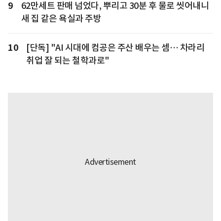
9
62만세트 판매 넘었다, 뿌리고 30분 후 물로 씻어내니
새 집 같은 욕실과 주방
10
[단독] "AI 시대에 컴공은 주산 배우는 셈… 차라리
취업 잘 되는 철학과로"