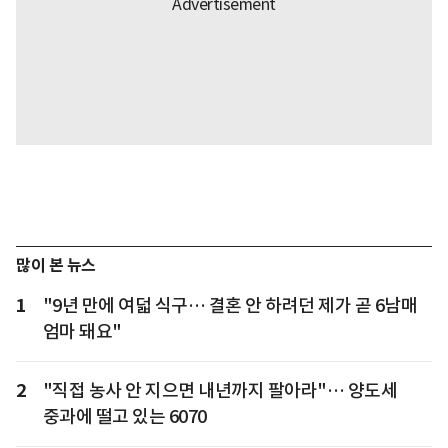
많이 본 뉴스
1
"9년 만에 여덟 식구… 결혼 안 하려던 제가 곧 6남매
엄마 돼요"
2
"직접 농사 안 지으면 내년까지 팔아라"… 양도세
중과에 떨고 있는 6070