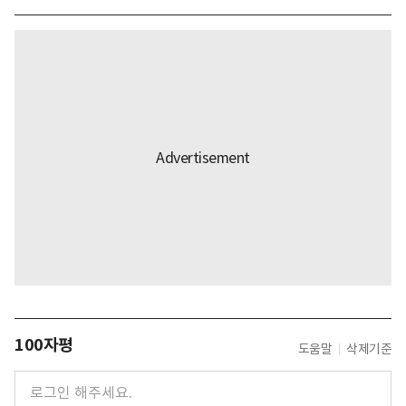
100자평
도움말
삭제기준