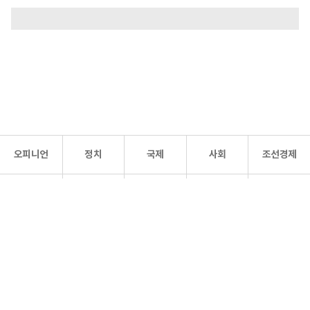
오피니언
정치
국제
사회
조선경제
문화·
조선
스포츠
건강
조선몰
연예
리더스
조선일보 공식 SNS
개인정보처리방침
사이트맵