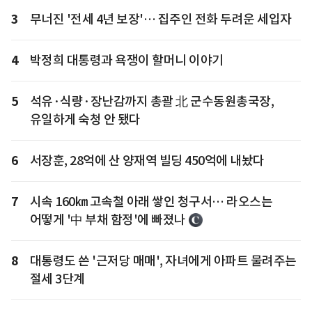
3
무너진 '전세 4년 보장'… 집주인 전화 두려운 세입자
4
박정희 대통령과 욕쟁이 할머니 이야기
5
석유·식량·장난감까지 총괄 北 군수동원총국장,
유일하게 숙청 안 됐다
6
서장훈, 28억에 산 양재역 빌딩 450억에 내놨다
7
시속 160㎞ 고속철 아래 쌓인 청구서… 라오스는
어떻게 '中 부채 함정'에 빠졌나
8
대통령도 쓴 '근저당 매매', 자녀에게 아파트 물려주는
절세 3단계