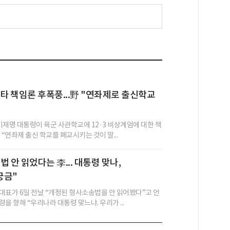
데타 책임론 후폭풍...野 "연좌제로 출신학교
이재명 대통령이 육군 사관학교에 12·3 비상계엄에 대한 책
 “연좌제 출신 학교를 폐교시키는 것이 말...
 안 읽었다는 李... 대통령 맞나,
궁금"
대표가 6일 전날 “개정된 형사소송법을 안 읽어봤다”고 언
을 향해 “우리나라 대통령 맞느냐. 우리가 ...