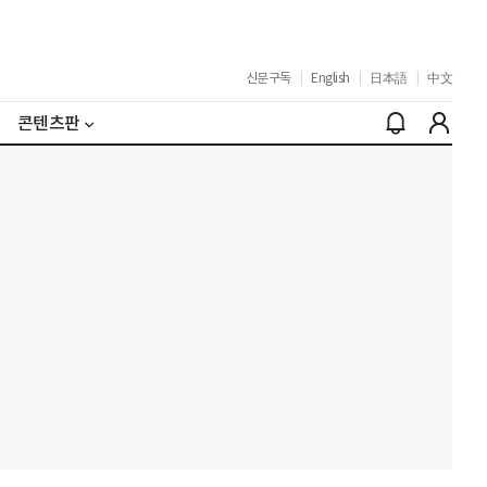
신문구독
|
English
|
日本語
|
中文
콘텐츠판