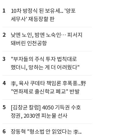
1
10차 방정식 된 보유세... '양포
세무사' 재등장할 판
2
낮엔 노인, 밤엔 노숙인… 피서지
돼버린 인천공항
3
"부자들의 주식 투자 법칙대로
했더니, 망하는 게 더 어려웠다"
4
李, 육사 쿠데타 책임론 후폭풍...野
"연좌제로 출신학교 폐교" 반발
5
[김창균 칼럼] 4050 기득권 수호
정권, 2030엔 피눈물 선사
6
장동혁 "형소법 안 읽었다는 李...