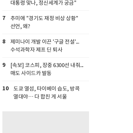
대통령 맞나, 정신세계가 궁금"
7
추미애 "경기도 재정 비상 상황"
선언, 왜?
8
제미나이 개발 이끈 '구글 전설'...
수석과학자 제프 딘 퇴사
9
[속보] 코스피, 장중 6300선 내줘...
매도 사이드카 발동
10
도쿄 열섬, 타이베이 습도, 방콕
열대야… 다 합친 게 서울