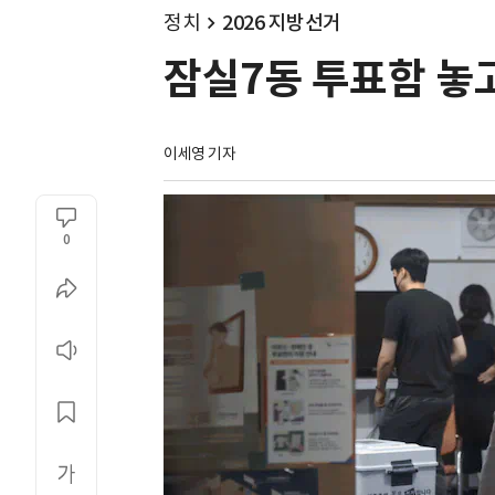
정치
2026 지방선거
잠실7동 투표함 놓고
이세영 기자
0