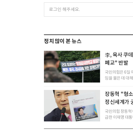
정치 많이 본 뉴스
李, 육사 쿠
폐교" 반발
국민의힘은 6일 
임을 물은 데 대해
장동혁 "형소법
정신세계가 
국민의힘 장동혁 
급한 이재명 대통령