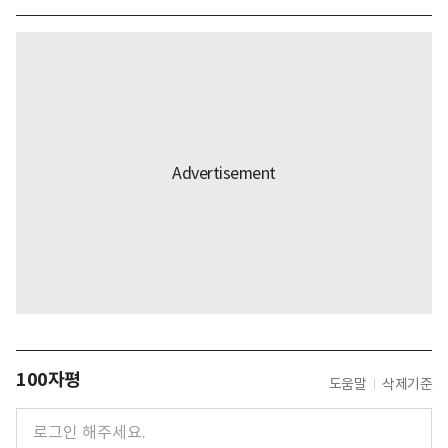
100자평
도움말
삭제기준