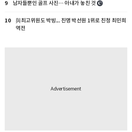
9
남자들뿐인 골프 사진… 아내가 놓친 것
10
與최고위원도 박빙... 친명 박선원 1위로 친청 최민희
역전