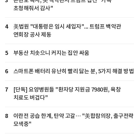
3
손현보 목사, 美 백악관서 트럼프 접견 "가족
초청해줘서 감사"
4
美법원 "대통령은 임시 세입자"... 트럼프 백악관
연회장 공사 제동
5
부동산 치솟으니 커지는 집안 싸움
6
스마트폰 배터리 유난히 빨리 닳는 분, 5가지 해결 방법
7
[단독] 요양병원들 "환자당 지원금 7980원, 욕창
치료도 버겁다"
8
이란전 공습 한계, 탄약 고갈… "美합참의장, 출구전략
모색중"