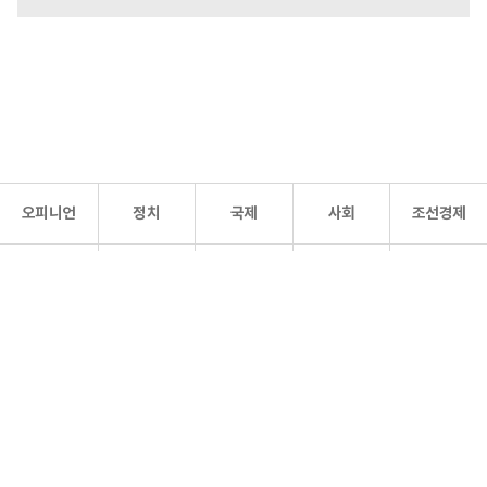
오피니언
정치
국제
사회
조선경제
문화·
조선
스포츠
건강
조선몰
연예
리더스
조선일보 공식 SNS
개인정보처리방침
사이트맵
Copyright 조선일보 All rights reserved. 무단 전재 및 재배포 금지.