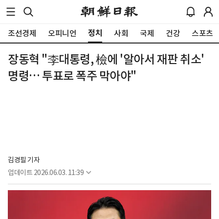
정치
조선경제
오피니언
사회
국제
건강
스포츠
장동혁 "李대통령, 檢에 '알아서 재판 취소'
명령… 투표로 폭주 막아야"
김경필 기자
업데이트
2026.06.03. 11:39