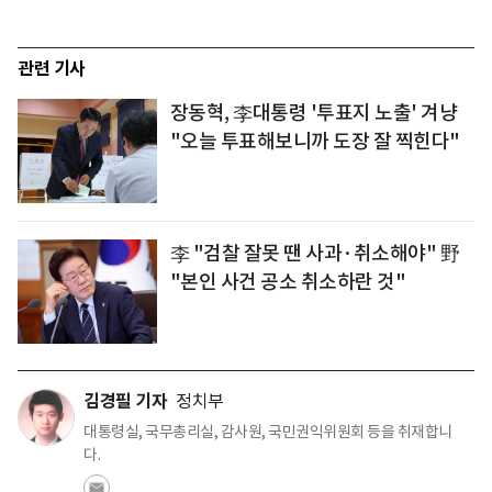
관련 기사
장동혁, 李대통령 '투표지 노출' 겨냥
"오늘 투표해보니까 도장 잘 찍힌다"
李 "검찰 잘못 땐 사과·취소해야" 野
"본인 사건 공소 취소하란 것"
김경필 기자
정치부
대통령실, 국무총리실, 감사원, 국민권익위원회 등을 취재합니
다.