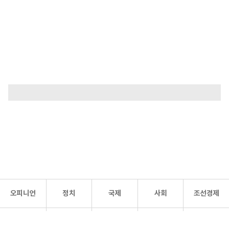
오피니언
정치
국제
사회
조선경제
문화·
조선
스포츠
건강
조선몰
연예
리더스