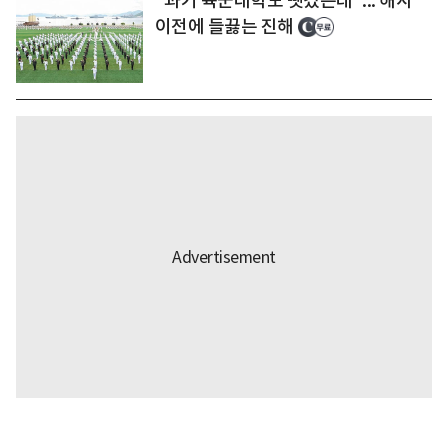
"과거 육군대학도 뺏겼는데"... 해사
이전에 들끓는 진해