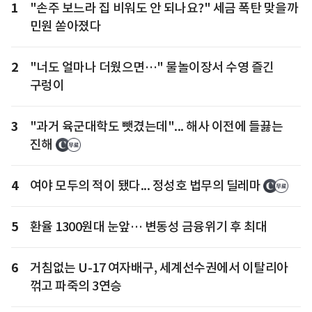
1
"손주 보느라 집 비워도 안 되나요?" 세금 폭탄 맞을까
민원 쏟아졌다
2
"너도 얼마나 더웠으면…" 물놀이장서 수영 즐긴
구렁이
3
"과거 육군대학도 뺏겼는데"... 해사 이전에 들끓는
진해
4
여야 모두의 적이 됐다... 정성호 법무의 딜레마
5
환율 1300원대 눈앞… 변동성 금융위기 후 최대
6
거침없는 U-17 여자배구, 세계선수권에서 이탈리아
꺾고 파죽의 3연승