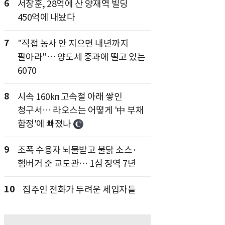
6
서장훈, 28억에 산 양재역 빌딩
450억에 내놨다
7
"직접 농사 안 지으면 내년까지
팔아라"… 양도세 중과에 떨고 있는
6070
8
시속 160㎞ 고속철 아래 쌓인
청구서… 라오스는 어떻게 '中 부채
함정'에 빠졌나
9
조폭 수용자 뇌물받고 불닭 소스·
햄버거 준 교도관… 1심 징역 7년
10
집주인 전화가 두려운 세입자들