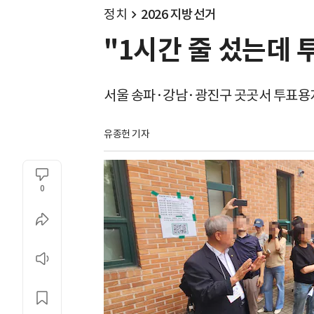
정치
2026 지방선거
"1시간 줄 섰는데 투
서울 송파·강남·광진구 곳곳서 투표용
유종헌 기자
0