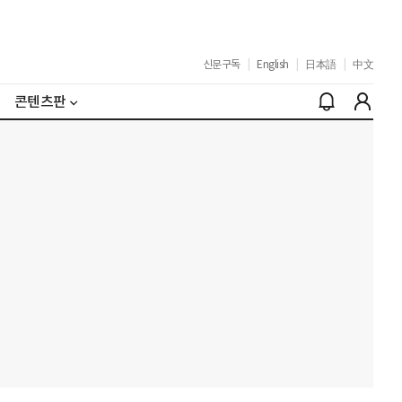
신문구독
|
English
|
日本語
|
中文
콘텐츠판