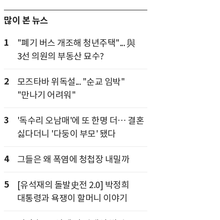
많이 본 뉴스
1
"폐기 버스 개조해 청년주택"... 與
3선 의원의 부동산 묘수?
2
모즈타바 위독설... "순교 임박"
"만나기 어려워"
3
'독수리 오남매'에 또 한명 더… 결혼
싫다더니 '다둥이 부모' 됐다
4
그들은 왜 폭염에 청첩장 내밀까
5
[유석재의 돌발史전 2.0] 박정희
대통령과 욕쟁이 할머니 이야기