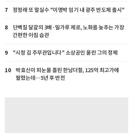
7
정청래 또 말실수 "이명박 임기 내 광주 반도체 출시"
8
단백질 달걀의 3배·밀가루 제로, 노화를 늦추는 가장
간편한 아침 습관
9
"시청 김 주무관입니다" 소상공인 울린 그의 정체
10
박효신이 피눈물 흘린 한남더힐, 125억 최고가에
팔렸는데…5년 후 반전