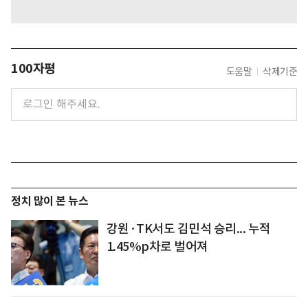
100자평
도움말
삭제기준
정치 많이 본 뉴스
강원·TK서도 김민석 승리... 누적
1.45%p차로 벌어져