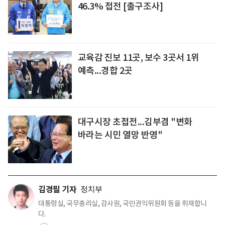
46.3% 접전 [출구조사]
교육감 진보 11곳, 보수 3곳서 1위
예측...경합 2곳
대구시장 초접전...김부겸 "변화
바라는 시민 열망 반영"
김경필 기자
정치부
대통령실, 국무총리실, 감사원, 국민권익위원회 등을 취재합니
다.