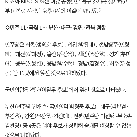
KBS와 MBC, SBS는 이날 공동으로 출구 조사를 실시하고
투표 종료 시각인 오후 6시에 이같이 보도했다.
◇민주 11·국힘 1… 부산·대구·강원·전북 경합
민주당은 서울(정원오 후보), 인천(박찬대), 전남광주(민형
배), 대전(허태정), 울산(김상욱), 세종(조상호), 경기(추미
애), 충북(신용한), 충남(박수현), 경남(김경수), 제주(위성
곤) 등 11곳에서 앞선 것으로 나타났다.
국민의힘은 경북(이철우 후보)에서 앞선 것으로 나타났다.
부산(민주당 전재수·국민의힘 박형준 후보), 대구(김부겸·
추경호), 강원(우상호·김진태), 전북(민주당 이원택·무소속
김관영) 등 4곳은 여야 후보가 경합해 승패를 예상할 수 없는
것으로 나타났다.