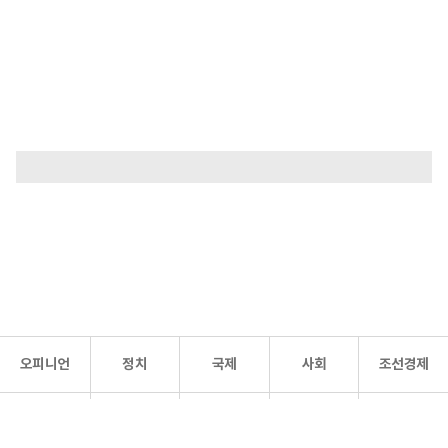
오피니언
정치
국제
사회
조선경제
문화·
조선
스포츠
건강
조선몰
연예
리더스