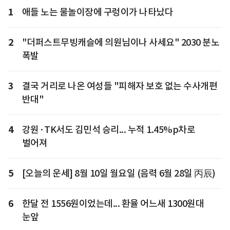
1
애들 노는 물놀이장에 구렁이가 나타났다
2
"더퍼스트무빙캐슬에 의원님이나 사세요" 2030 분노
폭발
3
결국 거리로 나온 여성들 "피해자 보호 없는 수사개편
반대"
4
강원·TK서도 김민석 승리... 누적 1.45%p차로
벌어져
5
[오늘의 운세] 8월 10일 월요일 (음력 6월 28일 丙辰)
6
한달 전 1556원이었는데... 환율 어느새 1300원대
눈앞