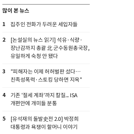
많이 본 뉴스
1
집주인 전화가 두려운 세입자들
2
[논설실의 뉴스 읽기] 석유·식량·
장난감까지 총괄 北 군수동원총국장,
유일하게 숙청 안 됐다
3
"피해자는 이제 허허벌판 섰다…
친족성폭력·스토킹 당하면 지옥"
4
기존 '절세 계좌'까지 칼질... ISA
개편안에 개미들 분통
5
[유석재의 돌발史전 2.0] 박정희
대통령과 욕쟁이 할머니 이야기