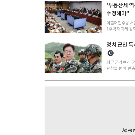
'부동산세 역
수정해야"
더불어민주당 서울
1주택자 과세 강화
정치 군인 
최근 군기 빠진 
탄창을 뺀 채 빈총