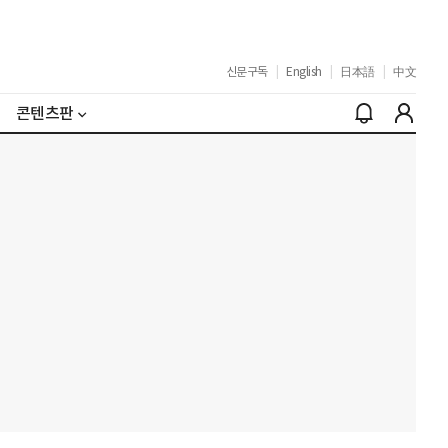
신문구독
|
English
|
日本語
|
中文
콘텐츠판