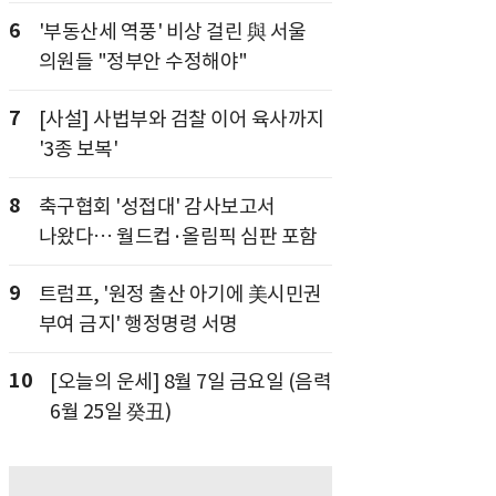
6
'부동산세 역풍' 비상 걸린 與 서울
의원들 "정부안 수정해야"
7
[사설] 사법부와 검찰 이어 육사까지
'3종 보복'
8
축구협회 '성접대' 감사보고서
나왔다… 월드컵·올림픽 심판 포함
9
트럼프, '원정 출산 아기에 美시민권
부여 금지' 행정명령 서명
10
[오늘의 운세] 8월 7일 금요일 (음력
6월 25일 癸丑)