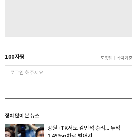
100자평
도움말
삭제기준
정치 많이 본 뉴스
강원·TK서도 김민석 승리... 누적
1.45%p차로 벌어져