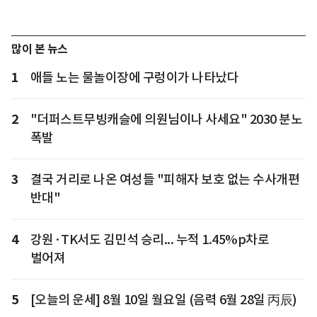
많이 본 뉴스
1
애들 노는 물놀이장에 구렁이가 나타났다
2
"더퍼스트무빙캐슬에 의원님이나 사세요" 2030 분노
폭발
3
결국 거리로 나온 여성들 "피해자 보호 없는 수사개편
반대"
4
강원·TK서도 김민석 승리... 누적 1.45%p차로
벌어져
5
[오늘의 운세] 8월 10일 월요일 (음력 6월 28일 丙辰)