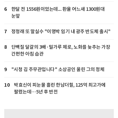
6
한달 전 1556원이었는데... 환율 어느새 1300원대
눈앞
7
정청래 또 말실수 "이명박 임기 내 광주 반도체 출시"
8
단백질 달걀의 3배·밀가루 제로, 노화를 늦추는 가장
간편한 아침 습관
9
"시청 김 주무관입니다" 소상공인 울린 그의 정체
10
박효신이 피눈물 흘린 한남더힐, 125억 최고가에
팔렸는데…5년 후 반전