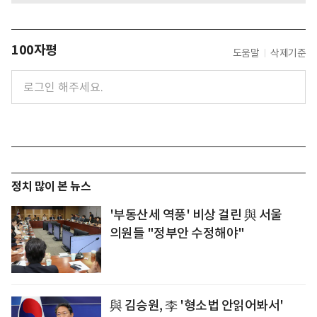
100자평
도움말
삭제기준
정치 많이 본 뉴스
'부동산세 역풍' 비상 걸린 與 서울
의원들 "정부안 수정해야"
與 김승원, 李 '형소법 안읽어봐서'