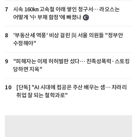
7
시속 160㎞ 고속철 아래 쌓인 청구서… 라오스는
어떻게 '中 부채 함정'에 빠졌나
8
'부동산세 역풍' 비상 걸린 與 서울 의원들 "정부안
수정해야"
9
"피해자는 이제 허허벌판 섰다… 친족성폭력·스토킹
당하면 지옥"
10
[단독] "AI 시대에 컴공은 주산 배우는 셈… 차라리
취업 잘 되는 철학과로"