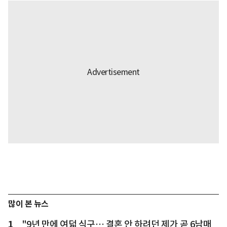
많이 본 뉴스
1
"9년 만에 여덟 식구… 결혼 안 하려던 제가 곧 6남매