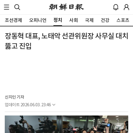
정치
조선경제
오피니언
사회
국제
건강
스포츠
장동혁 대표, 노태악 선관위원장 사무실 대치
뚫고 진입
신지인 기자
업데이트
2026.06.03. 23:46