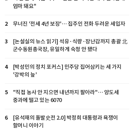
엄마 돼요"
2
무너진 '전세 4년 보장'… 집주인 전화 두려운 세입자
3
[논설실의 뉴스 읽기] 석유·식량·장난감까지 총괄 北
군수동원총국장, 유일하게 숙청 안 됐다
4
[박성민의 정치 포커스] 민주당 집어삼키는 세 가지
'강박의 늪'
5
"직접 농사 안 지으면 내년까지 팔아라"… 양도세
중과에 떨고 있는 6070
6
[유석재의 돌발史전 2.0] 박정희 대통령과 욕쟁이
할머니 이야기