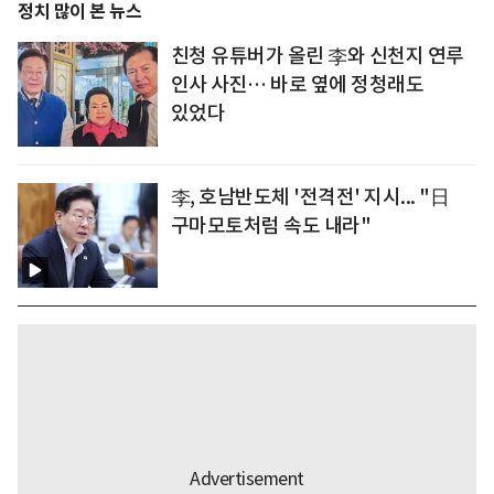
정치 많이 본 뉴스
친청 유튜버가 올린 李와 신천지 연루
인사 사진… 바로 옆에 정청래도
있었다
李, 호남반도체 '전격전' 지시... "日
구마모토처럼 속도 내라"