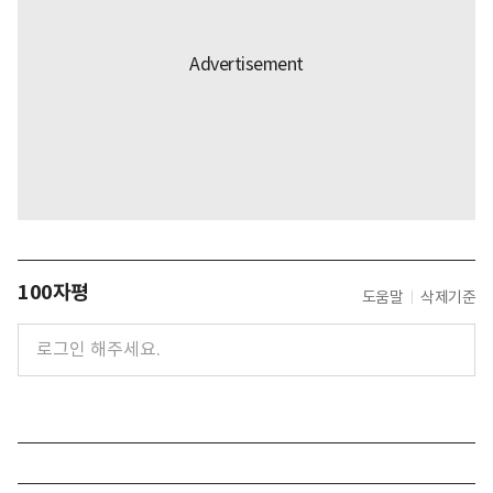
100자평
도움말
삭제기준