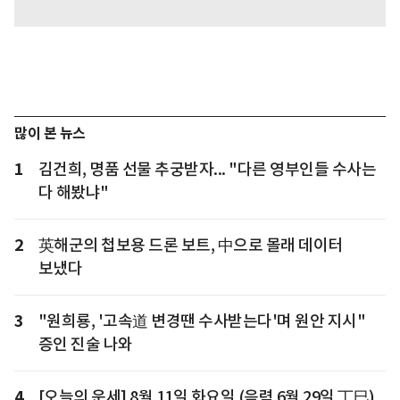
많이 본 뉴스
1
김건희, 명품 선물 추궁받자... "다른 영부인들 수사는
다 해봤냐"
2
英해군의 첩보용 드론 보트, 中으로 몰래 데이터
보냈다
3
"원희룡, '고속道 변경땐 수사받는다'며 원안 지시"
증인 진술 나와
4
[오늘의 운세] 8월 11일 화요일 (음력 6월 29일 丁巳)