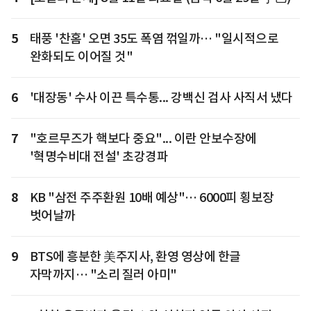
5
태풍 '찬홈' 오면 35도 폭염 꺾일까… "일시적으로
완화되도 이어질 것"
6
'대장동' 수사 이끈 특수통... 강백신 검사 사직서 냈다
7
"호르무즈가 핵보다 중요"... 이란 안보수장에
'혁명수비대 전설' 초강경파
8
KB "삼전 주주환원 10배 예상"… 6000피 횡보장
벗어날까
9
BTS에 흥분한 美주지사, 환영 영상에 한글
자막까지… "소리 질러 아미"